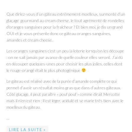
Que diriez-vous d’un gâteau extrêmement moelleux, surmonté d’un
glaçage gourmand au cream cheese, le tout agrémenté de rondelles
d’oranges sanguines pour la fraîcheur ? Et bien moi, je dis un grand
OUI et je vous présente donc ce gâteau oranges sanguines,
amandes et cream cheese.
Les oranges sanguines c’est un peu la loterie lorsqu’on les découpe
: on ne sait jamais par avance de quelle couleur elles seront. J’ai dû
en découper quelques-unes pour choisir les plus jolies, celles dont
le rouge-orangé était le plus photogénique
Le gâteau est réalisé avec de la purée d’amande complète ce qui
permet d’avoir un résultat moins gras que dans d’autres gâteaux.
Côté glaçage, il peut paraître « pouf pouf » comme dirait Mercotte
mais il n’en est rien : il est léger, acidulé et se marie très bien avec le
moelleux du gâteau.
…
LIRE LA SUITE »