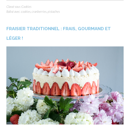
Classé sous :
Cookies
Balisé avec :
cookies
,
cranberries
,
pistaches
FRAISIER TRADITIONNEL : FRAIS, GOURMAND ET
LÉGER !