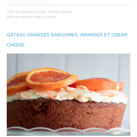
Classé sous :
Avec du chocolat...
,
Cookies
,
Gâteaux
Balisé avec :
brookie
,
brownie
,
cookies
GÂTEAU ORANGES SANGUINES, AMANDES ET CREAM
CHEESE