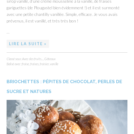
sirop vanillé, d’une crème mousseline à la vanille, de fraises
gariguettes (de Plougastel bien évidemment !) et il est surmonté
avec une petite chantilly vanillée. Simple, efficace. Je vous avais
prévenus, il est vanillé, et très très bon !
…
LIRE LA SUITE »
Classé sous :
Avec des fruits...
,
Gâteaux
Balisé avec :
fraise
,
fraises
,
fraisier
,
vanille
BRIOCHETTES : PÉPITES DE CHOCOLAT, PERLES DE
SUCRE ET NATURES