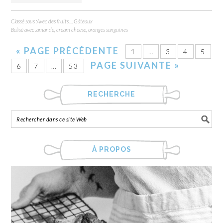
Classé sous :
Avec des fruits...
,
Gâteaux
Balisé avec :
amande
,
cream cheese
,
oranges sanguines
«
PAGE PRÉCÉDENTE
1
…
3
4
5
PAGE SUIVANTE »
6
7
…
53
RECHERCHE
À PROPOS