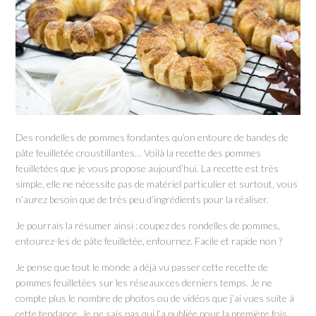
Des rondelles de pommes fondantes qu’on entoure de bandes de
pâte feuilletée croustillantes… Voilà la recette des pommes
feuilletées que je vous propose aujourd’hui. La recette est très
simple, elle ne nécessite pas de matériel particulier et surtout, vous
n’aurez besoin que de très peu d’ingrédients pour la réaliser.
Je pourrais la résumer ainsi : coupez des rondelles de pommes,
entourez-les de pâte feuilletée, enfournez. Facile et rapide non ?
Je pense que tout le monde a déjà vu passer cette recette de
pommes feuilletées sur les réseaux ces derniers temps. Je ne
compte plus le nombre de photos ou de vidéos que j’ai vues suite à
cette tendance. Je ne sais pas qui l’a publiée pour la première fois,