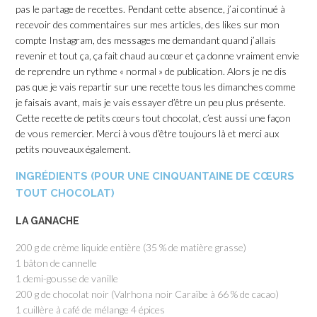
pas le partage de recettes. Pendant cette absence, j’ai continué à
recevoir des commentaires sur mes articles, des likes sur mon
compte Instagram, des messages me demandant quand j’allais
revenir et tout ça, ça fait chaud au cœur et ça donne vraiment envie
de reprendre un rythme « normal » de publication. Alors je ne dis
pas que je vais repartir sur une recette tous les dimanches comme
je faisais avant, mais je vais essayer d’être un peu plus présente.
Cette recette de petits cœurs tout chocolat, c’est aussi une façon
de vous remercier. Merci à vous d’être toujours là et merci aux
petits nouveaux également.
INGRÉDIENTS (POUR UNE CINQUANTAINE DE CŒURS
TOUT CHOCOLAT)
LA GANACHE
200 g de crème liquide entière (35 % de matière grasse)
1 bâton de cannelle
1 demi-gousse de vanille
200 g de chocolat noir (Valrhona noir Caraïbe à 66 % de cacao)
1 cuillère à café de mélange 4 épices