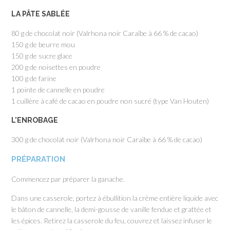
LA PÂTE SABLÉE
80 g de chocolat noir (Valrhona noir Caraïbe à 66 % de cacao)
150 g de beurre mou
150 g de sucre glace
200 g de noisettes en poudre
100 g de farine
1 pointe de cannelle en poudre
1 cuillère à café de cacao en poudre non sucré (type Van Houten)
L’ENROBAGE
300 g de chocolat noir (Valrhona noir Caraïbe à 66 % de cacao)
PRÉPARATION
Commencez par préparer la ganache.
Dans une casserole, portez à ébullition la crème entière liquide avec
le bâton de cannelle, la demi-gousse de vanille fendue et grattée et
les épices. Retirez la casserole du feu, couvrez et laissez infuser le