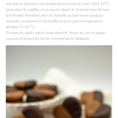
refroidir et atteindre une température comprise entre 28 et 29°C
(pour plus de rapidité, vous pouvez placer le récipient dans de l’eau
très froide). Remettez alors le chocolat au bain-marie quelques
secondes seulement et réchauffez-le pour que la température
atteigne 31-32 °C.
Trempez les petits cœurs tout chocolat. Posez-les sur du papier
cuisson et laissez-les sécher à température ambiante.