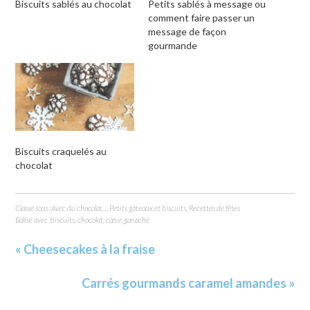
Biscuits sablés au chocolat
Petits sablés à message ou
comment faire passer un
message de façon
gourmande
Biscuits craquelés au
chocolat
Classé sous :
Avec du chocolat...
,
Petits gâteaux et biscuits
,
Recettes de fêtes
Balisé avec :
biscuits
,
chocolat
,
cœur
,
ganache
« Cheesecakes à la fraise
Carrés gourmands caramel amandes »