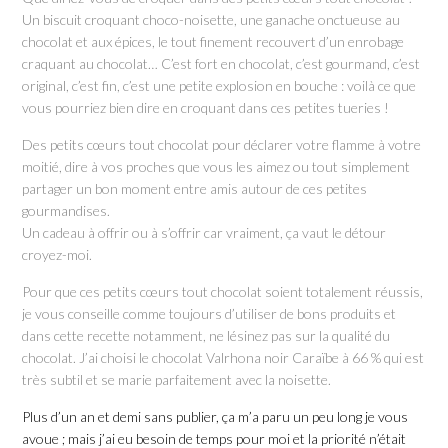
Un biscuit croquant choco-noisette, une ganache onctueuse au
chocolat et aux épices, le tout finement recouvert d’un enrobage
craquant au chocolat… C’est fort en chocolat, c’est gourmand, c’est
original, c’est fin, c’est une petite explosion en bouche : voilà ce que
vous pourriez bien dire en croquant dans ces petites tueries !
Des petits cœurs tout chocolat pour déclarer votre flamme à votre
moitié, dire à vos proches que vous les aimez ou tout simplement
partager un bon moment entre amis autour de ces petites
gourmandises.
Un cadeau à offrir ou à s’offrir car vraiment, ça vaut le détour
croyez-moi.
Pour que ces petits cœurs tout chocolat soient totalement réussis,
je vous conseille comme toujours d’utiliser de bons produits et
dans cette recette notamment, ne lésinez pas sur la qualité du
chocolat. J’ai choisi le chocolat Valrhona noir Caraïbe à 66 % qui est
très subtil et se marie parfaitement avec la noisette.
Plus d’un an et demi sans publier, ça m’a paru un peu long je vous
avoue ; mais j’ai eu besoin de temps pour moi et la priorité n’était