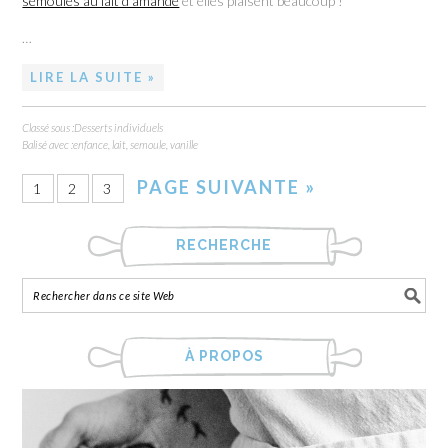
semoules au lait d’amande
et elles plaisent beaucoup !
…
LIRE LA SUITE »
Classé sous :
Desserts individuels
Balisé avec :
enfance
,
lait
,
semoule
,
vanille
PAGE SUIVANTE »
1
2
3
RECHERCHE
À PROPOS