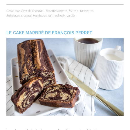
Classé sous :
Avec du chocolat...
,
Recettes de fêtes
,
Tartes et tartelettes
Balisé avec :
chocolat
,
framboises
,
saint valentin
,
vanille
LE CAKE MARBRÉ DE FRANÇOIS PERRET