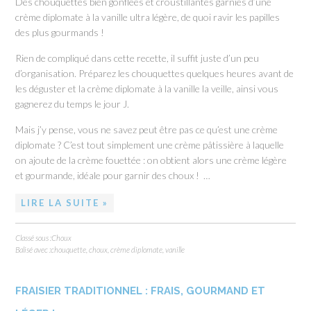
Des chouquettes bien gonflées et croustillantes garnies d’une
crème diplomate à la vanille ultra légère, de quoi ravir les papilles
des plus gourmands !
Rien de compliqué dans cette recette, il suffit juste d’un peu
d’organisation. Préparez les chouquettes quelques heures avant de
les déguster et la crème diplomate à la vanille la veille, ainsi vous
gagnerez du temps le jour J.
Mais j’y pense, vous ne savez peut être pas ce qu’est une crème
diplomate ? C’est tout simplement une crème pâtissière à laquelle
on ajoute de la crème fouettée : on obtient alors une crème légère
et gourmande, idéale pour garnir des choux ! …
LIRE LA SUITE »
Classé sous :
Choux
Balisé avec :
chouquette
,
choux
,
crème diplomate
,
vanille
FRAISIER TRADITIONNEL : FRAIS, GOURMAND ET