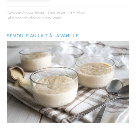
Classé sous :
Avec du chocolat...
,
Cakes, fondants et moelleux
Balisé avec :
cake
,
chocolat
,
marbré
,
vanille
SEMOULE AU LAIT À LA VANILLE