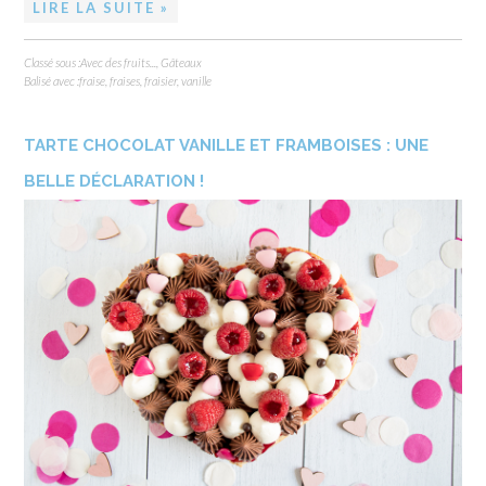
LIRE LA SUITE »
Classé sous :
Avec des fruits...
,
Gâteaux
Balisé avec :
fraise
,
fraises
,
fraisier
,
vanille
TARTE CHOCOLAT VANILLE ET FRAMBOISES : UNE
BELLE DÉCLARATION !