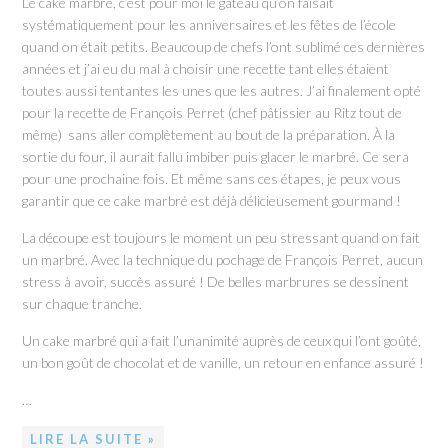
Le cake marbré, c’est pour moi le gâteau qu’on faisait
systématiquement pour les anniversaires et les fêtes de l’école
quand on était petits. Beaucoup de chefs l’ont sublimé ces dernières
années et j’ai eu du mal à choisir une recette tant elles étaient
toutes aussi tentantes les unes que les autres. J’ai finalement opté
pour la recette de François Perret (chef pâtissier au Ritz tout de
même) sans aller complètement au bout de la préparation. À la
sortie du four, il aurait fallu imbiber puis glacer le marbré. Ce sera
pour une prochaine fois. Et même sans ces étapes, je peux vous
garantir que ce cake marbré est déjà délicieusement gourmand !
La découpe est toujours le moment un peu stressant quand on fait
un marbré. Avec la technique du pochage de François Perret, aucun
stress à avoir, succès assuré ! De belles marbrures se dessinent
sur chaque tranche.
Un cake marbré qui a fait l’unanimité auprès de ceux qui l’ont goûté,
un bon goût de chocolat et de vanille, un retour en enfance assuré !
…
LIRE LA SUITE »