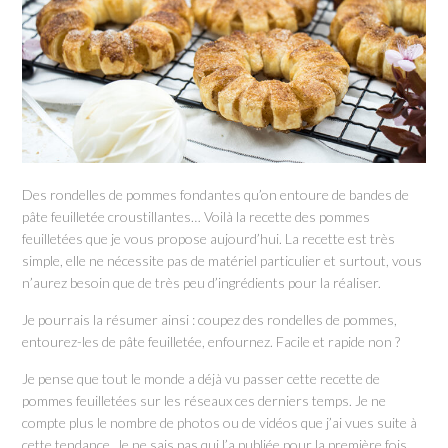
Des rondelles de pommes fondantes qu’on entoure de bandes de
pâte feuilletée croustillantes… Voilà la recette des pommes
feuilletées que je vous propose aujourd’hui. La recette est très
simple, elle ne nécessite pas de matériel particulier et surtout, vous
n’aurez besoin que de très peu d’ingrédients pour la réaliser.
Je pourrais la résumer ainsi : coupez des rondelles de pommes,
entourez-les de pâte feuilletée, enfournez. Facile et rapide non ?
Je pense que tout le monde a déjà vu passer cette recette de
pommes feuilletées sur les réseaux ces derniers temps. Je ne
compte plus le nombre de photos ou de vidéos que j’ai vues suite à
cette tendance. Je ne sais pas qui l’a publiée pour la première fois,