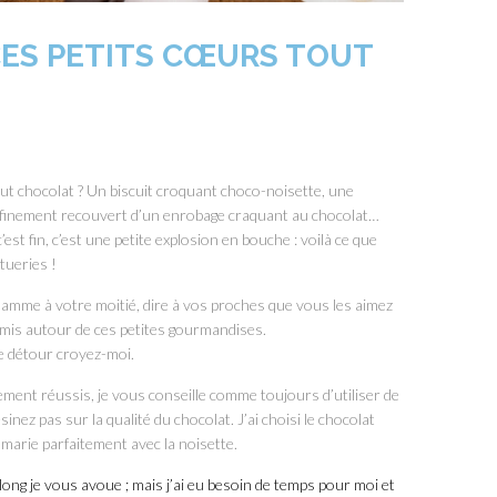
CES PETITS CŒURS TOUT
ut chocolat ? Un biscuit croquant choco-noisette, une
t finement recouvert d’un enrobage craquant au chocolat…
c’est fin, c’est une petite explosion en bouche : voilà ce que
tueries !
lamme à votre moitié, dire à vos proches que vous les aimez
is autour de ces petites gourmandises.
 le détour croyez-moi.
ement réussis, je vous conseille comme toujours d’utiliser de
nez pas sur la qualité du chocolat. J’ai choisi le chocolat
e marie parfaitement avec la noisette.
long je vous avoue ; mais j’ai eu besoin de temps pour moi et