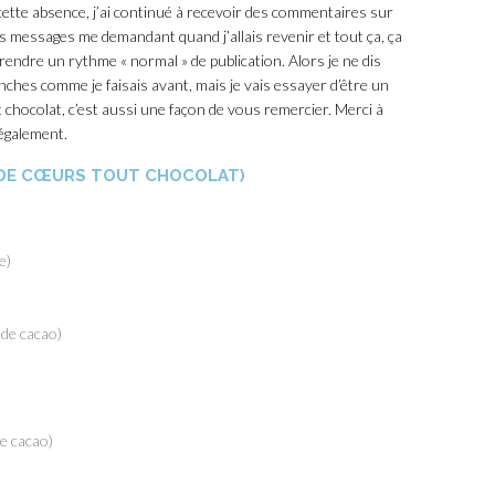
t cette absence, j’ai continué à recevoir des commentaires sur
s messages me demandant quand j’allais revenir et tout ça, ça
endre un rythme « normal » de publication. Alors je ne dis
anches comme je faisais avant, mais je vais essayer d’être un
 chocolat, c’est aussi une façon de vous remercier. Merci à
 également.
 DE CŒURS TOUT CHOCOLAT)
e)
 de cacao)
de cacao)