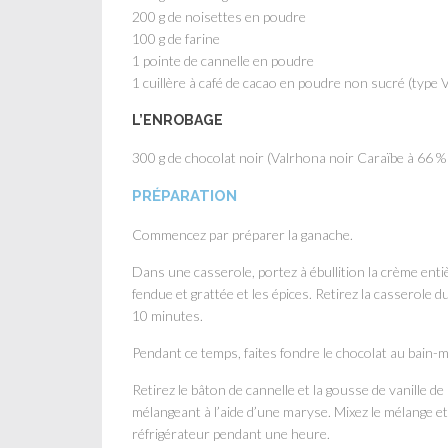
200 g de noisettes en poudre
100 g de farine
1 pointe de cannelle en poudre
1 cuillère à café de cacao en poudre non sucré (type
L’ENROBAGE
300 g de chocolat noir (Valrhona noir Caraïbe à 66 %
PRÉPARATION
Commencez par préparer la ganache.
Dans une casserole, portez à ébullition la crème entiè
fendue et grattée et les épices. Retirez la casserole 
10 minutes.
Pendant ce temps, faites fondre le chocolat au bain-
Retirez le bâton de cannelle et la gousse de vanille de
mélangeant à l’aide d’une maryse. Mixez le mélange et
réfrigérateur pendant une heure.