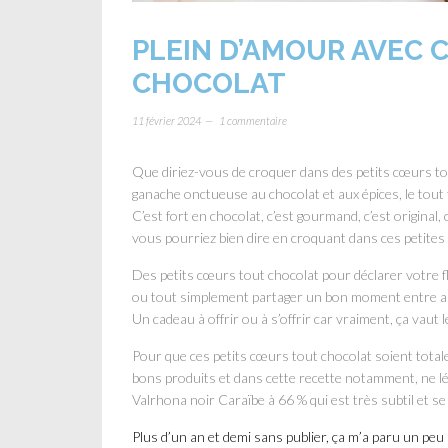
PLEIN D’AMOUR AVEC 
CHOCOLAT
11 février 2024
1 commentaire
Que diriez-vous de croquer dans des petits cœurs to
ganache onctueuse au chocolat et aux épices, le tou
C’est fort en chocolat, c’est gourmand, c’est original, 
vous pourriez bien dire en croquant dans ces petites 
Des petits cœurs tout chocolat pour déclarer votre f
ou tout simplement partager un bon moment entre am
Un cadeau à offrir ou à s’offrir car vraiment, ça vaut
Pour que ces petits cœurs tout chocolat soient total
bons produits et dans cette recette notamment, ne lési
Valrhona noir Caraïbe à 66 % qui est très subtil et s
Plus d’un an et demi sans publier, ça m’a paru un peu 