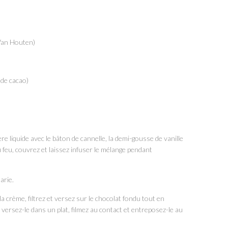
 Van Houten)
 de cacao)
re liquide avec le bâton de cannelle, la demi-gousse de vanille
du feu, couvrez et laissez infuser le mélange pendant
marie.
 la crème, filtrez et versez sur le chocolat fondu tout en
 versez-le dans un plat, filmez au contact et entreposez-le au