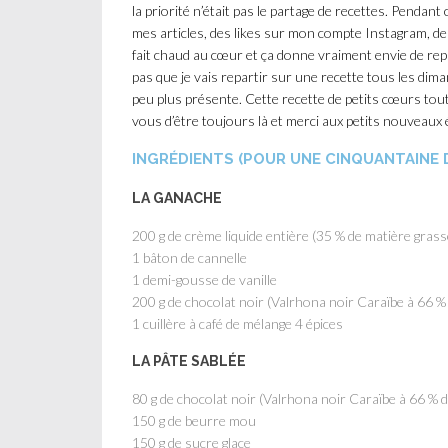
la priorité n’était pas le partage de recettes. Pendan
mes articles, des likes sur mon compte Instagram, de
fait chaud au cœur et ça donne vraiment envie de repr
pas que je vais repartir sur une recette tous les dim
peu plus présente.
Cette recette de petits cœurs tout
vous d’être toujours là et merci aux petits nouveaux
INGRÉDIENTS (POUR UNE CINQUANTAINE
LA GANACHE
200 g de crème liquide entière (35 % de matière grass
1 bâton de cannelle
1 demi-gousse de vanille
200 g de chocolat noir (Valrhona noir Caraïbe à 66 %
1 cuillère à café de mélange 4 épices
LA PÂTE SABLÉE
80 g de chocolat noir (Valrhona noir Caraïbe à 66 % 
150 g de beurre mou
150 g de sucre glace