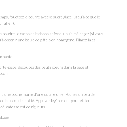
mps, fouettez le beurre avec le sucre glace jusqu’à ce que le
 allié !).
en poudre, le cacao et le chocolat fondu, puis mélangez (si vous
squ’à obtenir une boule de pâte bien homogène. Filmez-la et
urnante.
porte-pièce, découpez des petits cœurs dans la pâte et
isson.
dans une poche munie d’une douille unie. Pochez un peu de
vec la seconde moitié. Appuyez légèrement pour étaler la
 délicatesse est de rigueur).
obage.