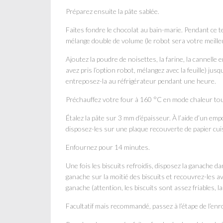
Préparez ensuite la pâte sablée.
Faites fondre le chocolat au bain-marie. Pendant ce te
mélange double de volume (le robot sera votre meilleur
Ajoutez la poudre de noisettes, la farine, la cannelle 
avez pris l’option robot, mélangez avec la feuille) ju
entreposez-la au réfrigérateur pendant une heure.
Préchauffez votre four à 160 °C en mode chaleur to
Étalez la pâte sur 3 mm d’épaisseur. À l’aide d’un em
disposez-les sur une plaque recouverte de papier cu
Enfournez pour 14 minutes.
Une fois les biscuits refroidis, disposez la ganache 
ganache sur la moitié des biscuits et recouvrez-les a
ganache (attention, les biscuits sont assez friables, la
Facultatif mais recommandé, passez à l’étape de l’enr