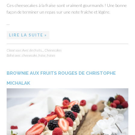
Ces cheesecakes à la fraise sont vraiment gourmands ! Une bonne
façon de terminer un repas sur une note fraîche et légère.
…
LIRE LA SUITE »
Classé sous :
Avec des fruits...
,
Cheesecakes
Balisé avec :
cheesecake
,
fraise
,
fraises
BROWNIE AUX FRUITS ROUGES DE CHRISTOPHE
MICHALAK