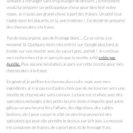
semaine à l’étranger sans trop manger de dessert, j’ai forcément
voulu lui préparer un petit quelque chose pour bien finir notre
repas. Je n’avais pas grand-chose à part des fraises. Un petit tour
rapide dans les placards, et là, une évidence ! J’ai décidé de préparer
des cheesecakes à la fraise.
Pas de mascarpone, pas de fromage blanc… Ça se corse à ce
moment-là. Quelques mots-clés entrés sur Google plus tard, je
tombe sur une recette avec du yaourt grec, parfait ! Je continue
mes recherches et je m’aperçois que la recette a été
créée par
Aurélie.
Plus aucune hésitation, je pars sur cette recette pour mes
cheesecakes à la fraise.
En général, je préfère les cheesecakes cuits, mais avec mes
ingrédients, je n’ai pas eu d’autre choix que de me tourner vers une
recette de cheesecake sans cuisson. La base est réalisée avec des
spéculoos mélangés à des petits beurre (mais n’importe quel autre
gâteau un peu beurré fera l’affaire, des digestives, des sablés
bretons, etc.) pour casser le côté un peu trop prononcé des
spéculoos qui peut vite prendre le dessus sur la fraise. La mousse
est composée de fraises, de yaourt grec et de fromage frais.