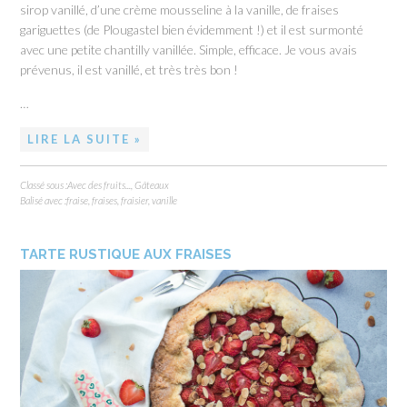
sirop vanillé, d’une crème mousseline à la vanille, de fraises
gariguettes (de Plougastel bien évidemment !) et il est surmonté
avec une petite chantilly vanillée. Simple, efficace. Je vous avais
prévenus, il est vanillé, et très très bon !
…
LIRE LA SUITE »
Classé sous :
Avec des fruits...
,
Gâteaux
Balisé avec :
fraise
,
fraises
,
fraisier
,
vanille
TARTE RUSTIQUE AUX FRAISES