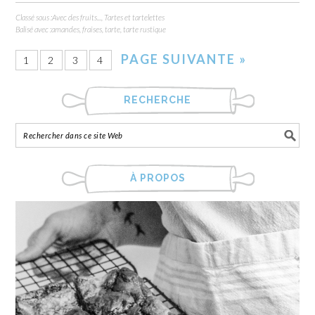
Classé sous :
Avec des fruits...
,
Tartes et tartelettes
Balisé avec :
amandes
,
fraises
,
tarte
,
tarte rustique
PAGE SUIVANTE »
1
2
3
4
RECHERCHE
À PROPOS