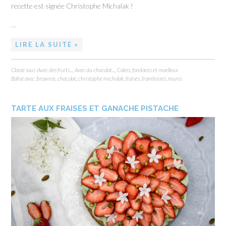
recette est signée Christophe Michalak !
…
LIRE LA SUITE »
Classé sous :
Avec des fruits...
,
Avec du chocolat...
,
Cakes, fondants et moelleux
Balisé avec :
brownie
,
chocolat
,
christophe michalak
,
fraises
,
framboises
,
mures
TARTE AUX FRAISES ET GANACHE PISTACHE