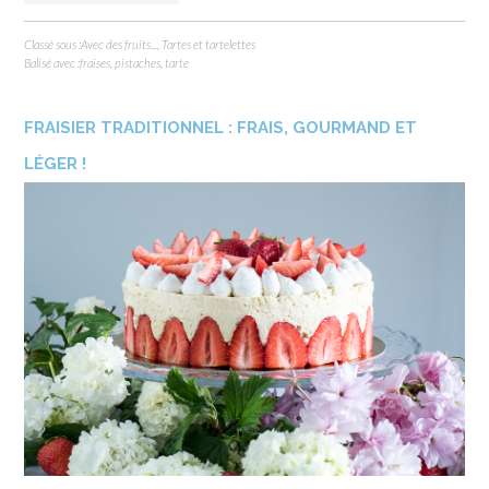
Classé sous :
Avec des fruits...
,
Tartes et tartelettes
Balisé avec :
fraises
,
pistaches
,
tarte
FRAISIER TRADITIONNEL : FRAIS, GOURMAND ET
LÉGER !