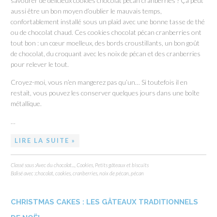
savourer de délicieux cookies chocolat pécan cranberries ? Ça peut
aussi être un bon moyen d’oublier le mauvais temps,
confortablement installé sous un plaid avec une bonne tasse de thé
ou de chocolat chaud. Ces cookies chocolat pécan cranberries ont
tout bon : un cœur moelleux, des bords croustillants, un bon goût
de chocolat, du croquant avec les noix de pécan et des cranberries
pour relever le tout.
Croyez-moi, vous n’en mangerez pas qu’un… Si toutefois il en
restait, vous pouvez les conserver quelques jours dans une boîte
métallique.
…
LIRE LA SUITE »
Classé sous :
Avec du chocolat...
,
Cookies
,
Petits gâteaux et biscuits
Balisé avec :
chocolat
,
cookies
,
cranberries
,
noix de pécan
,
pécan
CHRISTMAS CAKES : LES GÂTEAUX TRADITIONNELS