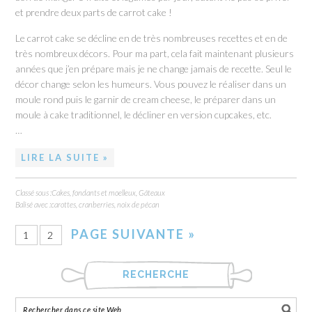
et prendre deux parts de carrot cake !
Le carrot cake se décline en de très nombreuses recettes et en de
très nombreux décors. Pour ma part, cela fait maintenant plusieurs
années que j’en prépare mais je ne change jamais de recette. Seul le
décor change selon les humeurs. Vous pouvez le réaliser dans un
moule rond puis le garnir de cream cheese, le préparer dans un
moule à cake traditionnel, le décliner en version cupcakes, etc.
…
LIRE LA SUITE »
Classé sous :
Cakes, fondants et moelleux
,
Gâteaux
Balisé avec :
carottes
,
cranberries
,
noix de pécan
PAGE SUIVANTE »
1
2
RECHERCHE