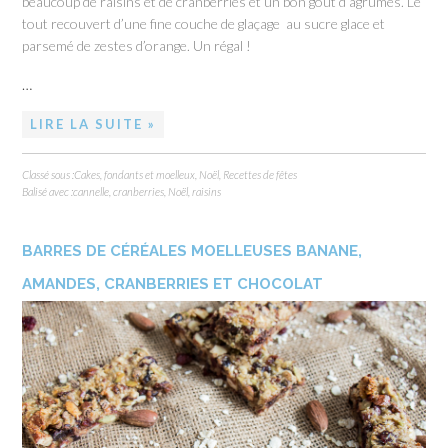
beaucoup de raisins et de cranberries et un bon goût d’agrumes. Le
tout recouvert d’une fine couche de glaçage au sucre glace et
parsemé de zestes d’orange. Un régal !
…
LIRE LA SUITE »
Classé sous :
Cakes, fondants et moelleux
,
Noël
,
Recettes de fêtes
Balisé avec :
cannelle
,
cranberries
,
Noël
,
raisins
BARRES DE CÉRÉALES MOELLEUSES BANANE,
AMANDES, CRANBERRIES ET CHOCOLAT