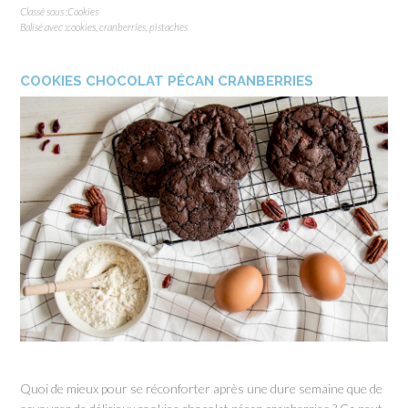
Classé sous :
Cookies
Balisé avec :
cookies
,
cranberries
,
pistaches
COOKIES CHOCOLAT PÉCAN CRANBERRIES
Quoi de mieux pour se réconforter après une dure semaine que de