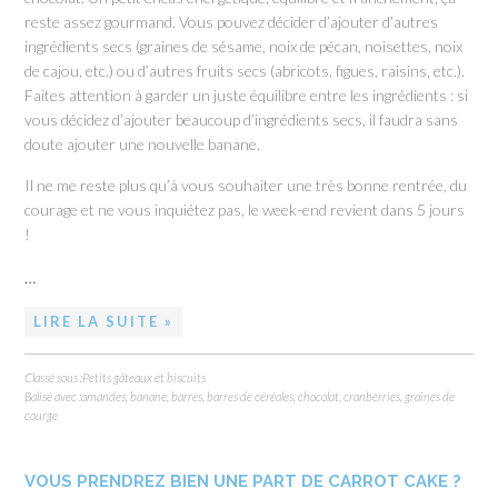
reste assez gourmand. Vous pouvez décider d’ajouter d’autres
ingrédients secs (graines de sésame, noix de pécan, noisettes, noix
de cajou, etc.) ou d’autres fruits secs (abricots, figues, raisins, etc.).
Faites attention à garder un juste équilibre entre les ingrédients : si
vous décidez d’ajouter beaucoup d’ingrédients secs, il faudra sans
doute ajouter une nouvelle banane.
Il ne me reste plus qu’à vous souhaiter une très bonne rentrée, du
courage et ne vous inquiétez pas, le week-end revient dans 5 jours
!
…
LIRE LA SUITE »
Classé sous :
Petits gâteaux et biscuits
Balisé avec :
amandes
,
banane
,
barres
,
barres de céréales
,
chocolat
,
cranberries
,
graines de
courge
VOUS PRENDREZ BIEN UNE PART DE CARROT CAKE ?