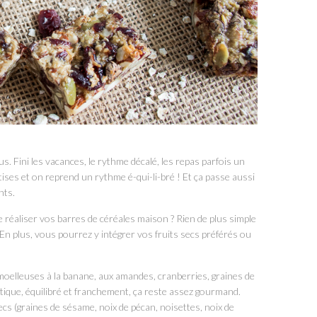
. Fini les vacances, le rythme décalé, les repas parfois un
tises et on reprend un rythme é-qui-li-bré ! Et ça passe aussi
nts.
e réaliser vos barres de céréales maison ? Rien de plus simple
n plus, vous pourrez y intégrer vos fruits secs préférés ou
moelleuses à la banane, aux amandes, cranberries, graines de
étique, équilibré et franchement, ça reste assez gourmand.
cs (graines de sésame, noix de pécan, noisettes, noix de