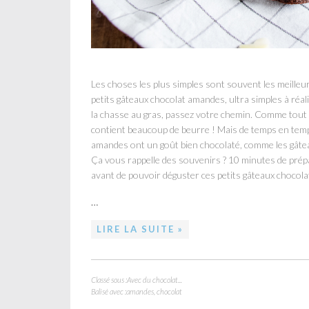
Les choses les plus simples sont souvent les meilleure
petits gâteaux chocolat amandes, ultra simples à réal
la chasse au gras, passez votre chemin. Comme tout b
contient beaucoup de beurre ! Mais de temps en temps i
amandes ont un goût bien chocolaté, comme les gâtea
Ça vous rappelle des souvenirs ? 10 minutes de prépar
avant de pouvoir déguster ces petits gâteaux chocol
…
LIRE LA SUITE »
Classé sous :
Avec du chocolat...
Balisé avec :
amandes
,
chocolat