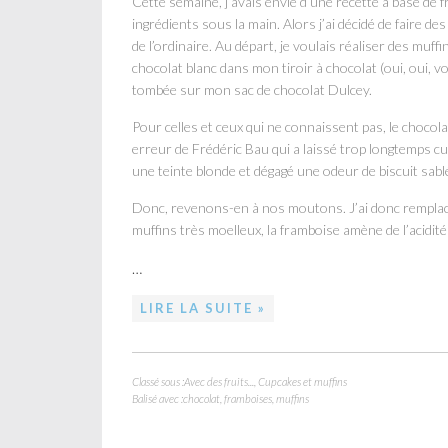
Cette semaine, j’avais envie d’une recette à base de f
ingrédients sous la main. Alors j’ai décidé de faire de
de l’ordinaire. Au départ, je voulais réaliser des muff
chocolat blanc dans mon tiroir à chocolat (oui, oui, vou
tombée sur mon sac de chocolat Dulcey.
Pour celles et ceux qui ne connaissent pas, le chocola
erreur de Frédéric Bau qui a laissé trop longtemps cui
une teinte blonde et dégagé une odeur de biscuit sablé.
Donc, revenons-en à nos moutons. J’ai donc remplacé 
muffins très moelleux, la framboise amène de l’acidité 
…
LIRE LA SUITE »
Classé sous :
Avec des fruits...
,
Cupcakes et muffins
Balisé avec :
chocolat
,
framboises
,
muffins