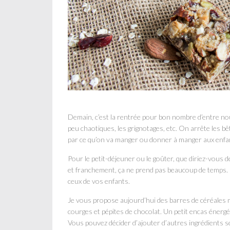
Demain, c’est la rentrée pour bon nombre d’entre nous
peu chaotiques, les grignotages, etc. On arrête les bê
par ce qu’on va manger ou donner à manger aux enfa
Pour le petit-déjeuner ou le goûter, que diriez-vous d
et franchement, ça ne prend pas beaucoup de temps. E
ceux de vos enfants.
Je vous propose aujourd’hui des barres de céréales 
courges et pépites de chocolat. Un petit encas énerg
Vous pouvez décider d’ajouter d’autres ingrédients se