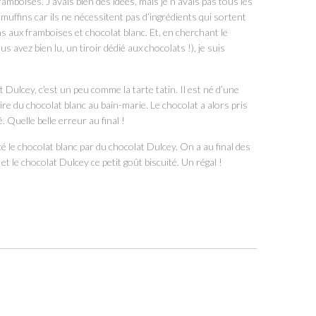
ramboises. J’avais bien des idées, mais je n’avais pas tous les
s muffins car ils ne nécessitent pas d’ingrédients qui sortent
ins aux framboises et chocolat blanc. Et, en cherchant le
s avez bien lu, un tiroir dédié aux chocolats !), je suis
t Dulcey, c’est un peu comme la tarte tatin. Il est né d’une
re du chocolat blanc au bain-marie. Le chocolat a alors pris
 Quelle belle erreur au final !
le chocolat blanc par du chocolat Dulcey. On a au final des
et le chocolat Dulcey ce petit goût biscuité. Un régal !