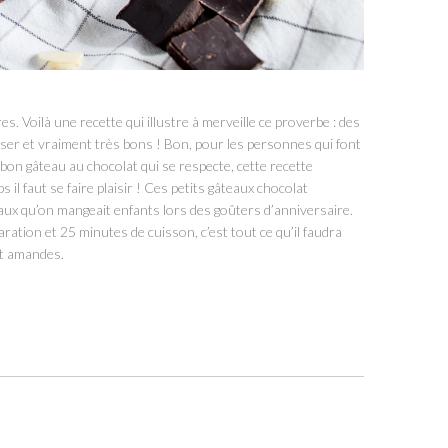
s. Voilà une recette qui illustre à merveille ce proverbe : des
iser et vraiment très bons ! Bon, pour les personnes qui font
on gâteau au chocolat qui se respecte, cette recette
l faut se faire plaisir ! Ces petits gâteaux chocolat
ux qu’on mangeait enfants lors des goûters d’anniversaire.
ation et 25 minutes de cuisson, c’est tout ce qu’il faudra
at amandes.