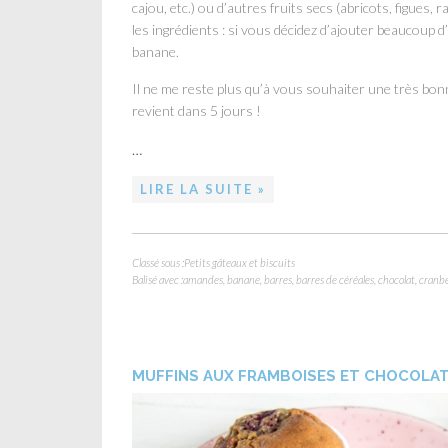
cajou, etc.) ou d’autres fruits secs (abricots, figues, r
les ingrédients : si vous décidez d’ajouter beaucoup d
banane.
Il ne me reste plus qu’à vous souhaiter une très bon
revient dans 5 jours !
…
LIRE LA SUITE »
Classé sous :
Petits gâteaux et biscuits
Balisé avec :
amandes
,
banane
,
barres
,
barres de céréales
,
chocolat
,
cranbe
MUFFINS AUX FRAMBOISES ET CHOCOLA