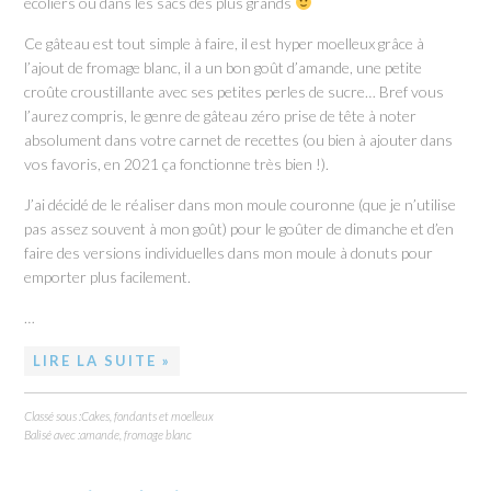
écoliers ou dans les sacs des plus grands
Ce gâteau est tout simple à faire, il est hyper moelleux grâce à
l’ajout de fromage blanc, il a un bon goût d’amande, une petite
croûte croustillante avec ses petites perles de sucre… Bref vous
l’aurez compris, le genre de gâteau zéro prise de tête à noter
absolument dans votre carnet de recettes (ou bien à ajouter dans
vos favoris, en 2021 ça fonctionne très bien !).
J’ai décidé de le réaliser dans mon moule couronne (que je n’utilise
pas assez souvent à mon goût) pour le goûter de dimanche et d’en
faire des versions individuelles dans mon moule à donuts pour
emporter plus facilement.
…
LIRE LA SUITE »
Classé sous :
Cakes, fondants et moelleux
Balisé avec :
amande
,
fromage blanc