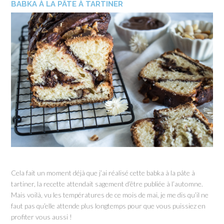
BABKA À LA PÂTE À TARTINER
Cela fait un moment déjà que j’ai réalisé cette babka à la pâte à
tartiner, la recette attendait sagement d’être publiée à l’automne.
Mais voilà, vu les températures de ce mois de mai, je me dis qu’il ne
faut pas qu’elle attende plus longtemps pour que vous puissiez en
profiter vous aussi !