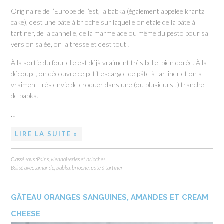
Originaire de l’Europe de l’est, la babka (également appelée krantz
cake), c’est une pâte à brioche sur laquelle on étale de la pâte à
tartiner, de la cannelle, de la marmelade ou même du pesto pour sa
version salée, on la tresse et c’est tout !
À la sortie du four elle est déjà vraiment très belle, bien dorée. À la
découpe, on découvre ce petit escargot de pâte à tartiner et on a
vraiment très envie de croquer dans une (ou plusieurs !) tranche
de babka.
…
LIRE LA SUITE »
Classé sous :
Pains, viennoiseries et brioches
Balisé avec :
amande
,
babka
,
brioche
,
pâte à tartiner
GÂTEAU ORANGES SANGUINES, AMANDES ET CREAM
CHEESE