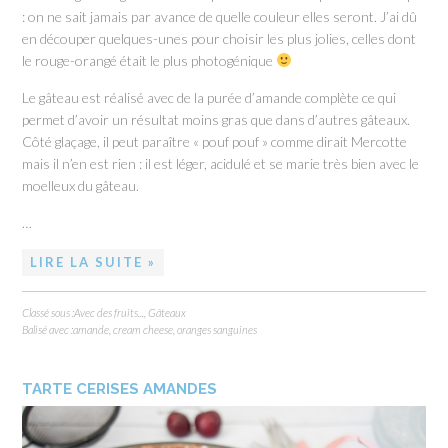
: on ne sait jamais par avance de quelle couleur elles seront. J’ai dû
en découper quelques-unes pour choisir les plus jolies, celles dont
le rouge-orangé était le plus photogénique
Le gâteau est réalisé avec de la purée d’amande complète ce qui
permet d’avoir un résultat moins gras que dans d’autres gâteaux.
Côté glaçage, il peut paraître « pouf pouf » comme dirait Mercotte
mais il n’en est rien : il est léger, acidulé et se marie très bien avec le
moelleux du gâteau.
…
LIRE LA SUITE »
Classé sous :
Avec des fruits...
,
Gâteaux
Balisé avec :
amande
,
cream cheese
,
oranges sanguines
TARTE CERISES AMANDES