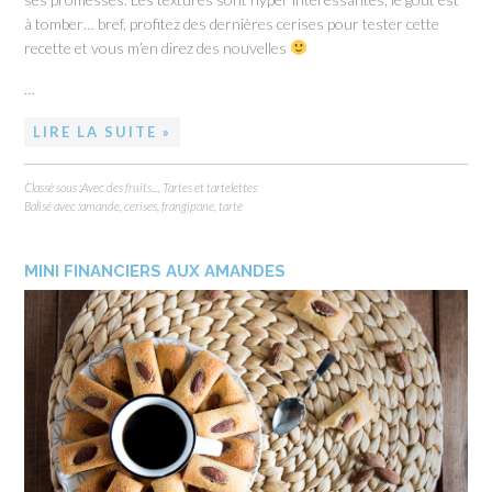
à tomber… bref, profitez des dernières cerises pour tester cette
recette et vous m’en direz des nouvelles
…
LIRE LA SUITE »
Classé sous :
Avec des fruits...
,
Tartes et tartelettes
Balisé avec :
amande
,
cerises
,
frangipane
,
tarte
MINI FINANCIERS AUX AMANDES