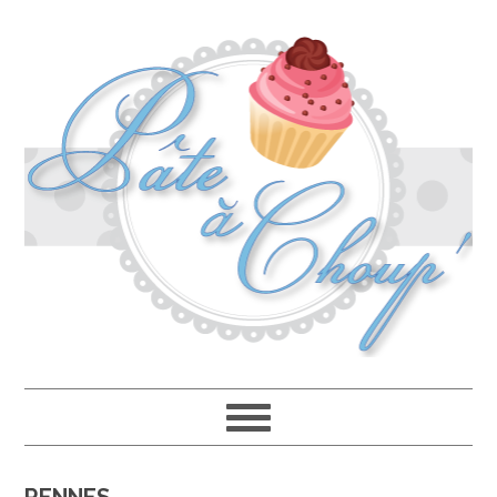
Passer
Passer
Passer
à
au
à
la
contenu
la
navigation
principal
barre
principale
latérale
principale