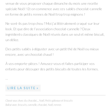
venue de vous proposer chaque dimanche du mois une recette
spéciale Noël ! Et on commence avec ces sablés chocolat-cannelle
en forme de petits rennes de Noël trop trop mignons !
Ne sont-ils pas trop chou ? Moi j’ai littéralement craqué sur leur
look. Et que dire de l’association chocolat-cannelle ? Deux
ingrédients classiques de Noël réunis dans un seul et même biscuit,
un délice.
Des petits sablés à déguster avec un petit thé de Noël ou mieux
encore, avec un chocolat chaud !
À vos emporte-pièces ! Amusez-vous et faites participer vos
enfants pour découper des petits biscuits de toutes les formes.
…
LIRE LA SUITE »
Classé sous :
Avec du chocolat...
,
Noël
,
Petits gâteaux et biscuits
Balisé avec :
biscuits
,
cannelle
,
chocolat
,
Noël
,
rennes