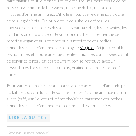
faire plaisir à tout le monde. Petite difficulté : ma mère essaie de ne
plus consommer ni lait de vache, ni farine de blé, ni matières
grasses d’origine animale… Difficile en pâtisserie de ne pas ajouter
de tels ingrédients. On oublie tout de suite les crêpes, les
cheesecakes, les crèmes dessert, les panna cotta, les brownies, les
fondants au chocolat, etc. Je suis donc partie à la recherche de
recettes vegan et suis tombée sur la recette de ces petites
semoules au lait d’amande sur le blog de
Virginie
. J’ai juste doublé
les quantités et ajouté quelques petites amandes concassées avant
de servir et le résultat était bluffant : on se retrouve avec un
dessert très frais et bon, et en plus, vraiment simple et rapide à
faire.
Pour varier les plaisirs, vous pouvez remplacer le lait d’amande par
du lait de coco ou du lait de soja, remplacer l’arôme amande par un
autre (café, vanille, etc.) et même choisir de parsemer ces petites
semoules au lait d’amande avec des noisettes concassées….
LIRE LA SUITE »
Classé sous :
Desserts individuels