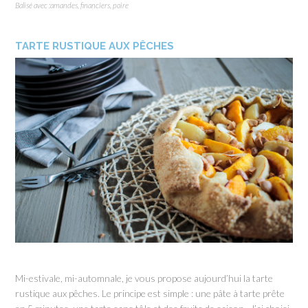
Balisé avec :
amandes
,
financiers
,
poire
TARTE RUSTIQUE AUX PÊCHES
Mi-estivale, mi-automnale, je vous propose aujourd’hui la tarte
rustique aux pêches. Le principe est simple : une pâte à tarte prête