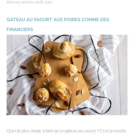
Balisé avec :
amandes
,
vanille
,
vegan
GÂTEAU AU YAOURT AUX POIRES COMME DES
FINANCIERS
Quoi de plus simple à faire qu’un gâteau au yaourt ? C’est la recette