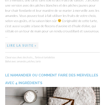
en 5 minutes, une tarte sans tôle et des fruits de saison. J’ai choisi
une version avec des pêches blanches et des pêches jaunes pour
leur chair fondante et leur manière de se marier à merveille avec les
amandes. Vous pouvez tout à fait utiliser les fruits de votre choix,
selon vos goûts, et la saison bien sûr
L’originalité de cette tarte,
c’est aussi sa pâte à base de flocons d’avoine et d’huile d’olive, qui
s’étale en un tour de main pour un rendu croustillant et savoureux.
…
LIRE LA SUITE »
Classé sous :
Avec des fruits...
,
Tartes et tartelettes
Balisé avec :
amandes
,
pêches
,
tarte
LE NAMANDIER OU COMMENT FAIRE DES MERVEILLES
AVEC 4 INGRÉDIENTS