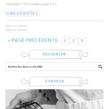
namandier ! On compte jusqu’à 4 ?…
LIRE LA SUITE »
Classé sous :
Gâteaux
Balisé avec :
amandes
«
PAGE PRÉCÉDENTE
1
2
3
RECHERCHE
À PROPOS