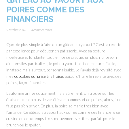
GÂTEAU AU YAOURT AUX
POIRES COMME DES
FINANCIERS
9 octobre 2016
4 commentaires
Quoi de plus simple à faire qu’un gâteau au yaourt ? C’est la recette
par excellence pour débuter en pâtisserie. Avec sa texture
moelleuse et fondante, tout le monde craque. En plus, nul besoin
d’ustensiles particuliers, le pot du yaourt sert de mesure. Facile,
inratable mais surtout, personnalisable. Je l’avais déjà revisité avec
mes
cupcakes surprise à la fraise
, aujourd’hui je le revisite avec des
poires, façon financiers.
L’automne arrive doucement mais sûrement, on trouve sur les
étals de plus en plus de variétés de pommes et de poires, alors, il ne
faut pas s’en priver. En plus, la poire se marie très bien avec
l’amande. Ce gâteau au yaourt aux poires comme des financiers se
cuisine en deux temps trois mouvements et il est parfait pour le
brunch ou le goûter.