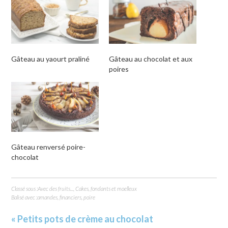
ami(ouvre
dans
une
nouvelle
fenêtre)
Gâteau au yaourt praliné
Gâteau au chocolat et aux
poires
Gâteau renversé poire-
chocolat
Classé sous :
Avec des fruits...
,
Cakes, fondants et moelleux
Balisé avec :
amandes
,
financiers
,
poire
« Petits pots de crème au chocolat