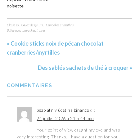
noisette
Classé sous :
Avec des fruits...
,
Cupcakes et muffins
Balisé avec :
cupcakes
,
fraises
« Cookie sticks noix de pécan chocolat
cranberries/myrtilles
Des sablés sachets de thé à croquer »
COMMENTAIRES
bezplatn'y úcet na binance
dit
24 juillet 2026 à 21 h 44 min
Your point of view caught my eye and was
very interesting. Thanks. I have a question for you.