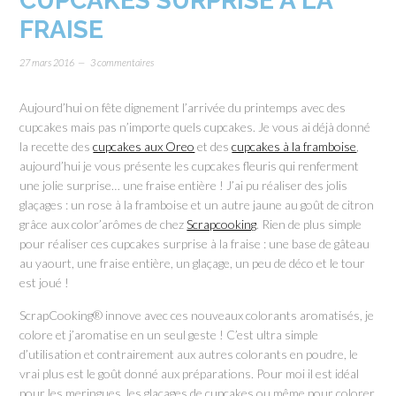
CUPCAKES SURPRISE À LA
FRAISE
27 mars 2016
3 commentaires
Aujourd’hui on fête dignement l’arrivée du printemps avec des
cupcakes mais pas n’importe quels cupcakes. Je vous ai déjà donné
la recette des
cupcakes aux Oreo
et des
cupcakes à la framboise
,
aujourd’hui je vous présente les cupcakes fleuris qui renferment
une jolie surprise… une fraise entière ! J’ai pu réaliser des jolis
glaçages : un rose à la framboise et un autre jaune au goût de citron
grâce aux color’arômes de chez
Scrapcooking
. Rien de plus simple
pour réaliser ces cupcakes surprise à la fraise : une base de gâteau
au yaourt, une fraise entière, un glaçage, un peu de déco et le tour
est joué !
ScrapCooking® innove avec ces nouveaux colorants aromatisés, je
colore et j’aromatise en un seul geste ! C’est ultra simple
d’utilisation et contrairement aux autres colorants en poudre, le
vrai plus est le goût donné aux préparations. Pour moi il est idéal
pour les meringues, les glaçages de cupcakes ou même pour colorer