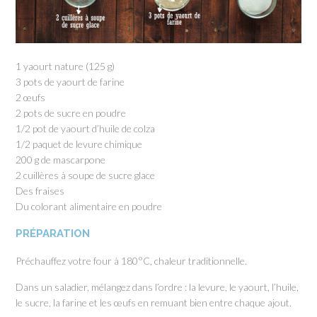
1 yaourt nature (125 g)
3 pots de yaourt de farine
2 œufs
2 pots de sucre en poudre
1/2 pot de yaourt d’huile de colza
1/2 paquet de levure chimique
200 g de mascarpone
2 cuillères à soupe de sucre glace
Des fraises
Du colorant alimentaire en poudre
PRÉPARATION
Préchauffez votre four à 180°C, chaleur traditionnelle.
Dans un saladier, mélangez dans l’ordre : la levure, le yaourt, l’huile,
le sucre, la farine et les œufs en remuant bien entre chaque ajout.