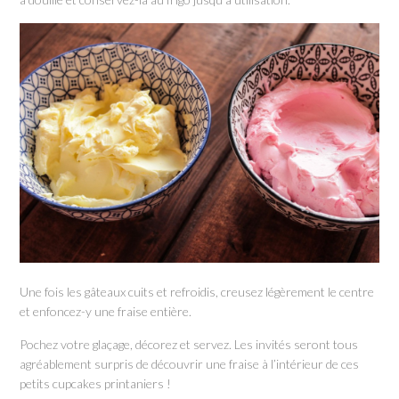
Une fois les gâteaux cuits et refroidis, creusez légèrement le centre
et enfoncez-y une fraise entière.
Pochez votre glaçage, décorez et servez. Les invités seront tous
agréablement surpris de découvrir une fraise à l’intérieur de ces
petits cupcakes printaniers !