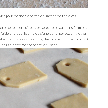
vira pour donner la forme de sachet de thé à vos
rte de papier cuisson, espacez-les d’au moins 5 cm (les
l’aide une douille unie ou d’une paille, percez un trou en
lle une fois les sablés cuits). Réfrigérez pour environ 20
 pas se déformer pendant la cuisson.