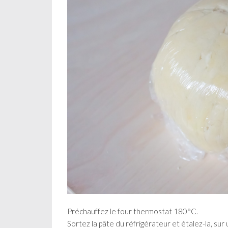
Préchauffez le four thermostat 180°C.
Sortez la pâte du réfrigérateur et étalez-la, sur 