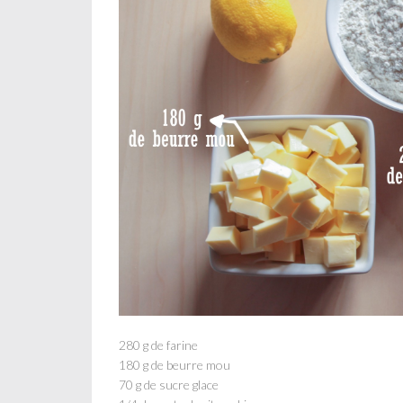
280 g de farine
180 g de beurre mou
70 g de sucre glace