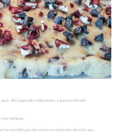
es puis découpez des bâtonnets. Laissez refroidir
e hermétique.
et les myrtilles par des raisins ou même des abricots secs.