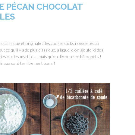
DE PÉCAN CHOCOLAT
LES
s classique et originale : des cookie sticks noix de pécan
 ce qu’il y a de plus classique, à laquelle on ajoute ici des
rries ou des myrtilles…mais qu’on découpe en bâtonnets !
ginaux sont terriblement bons !