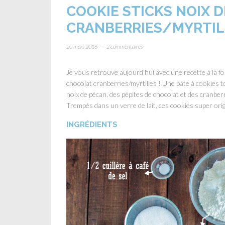
COOKIE STICKS NOIX 
CRANBERRIES/MYRTIL
20 mars 2016
2 commentaires
Je vous retrouve aujourd’hui avec une recette à la foi
chocolat cranberries/myrtilles ! Une pâte à cookies tout
noix de pécan, des pépites de chocolat et des cranbe
Trempés dans un verre de lait, ces cookies super ori
INGRÉDIENTS