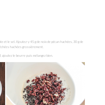
te et le sel. Ajoutez-y 45 g de noix de pécan hachées, 30 g de
 séchées hachées grossièrement.
, ajoutez le beurre puis mélangez bien.