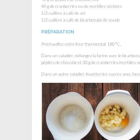
40 g de cranberries ou de myrtilles séchées
1/2 cuillère à café de sel
1/2 cuillère à café de bicarbonate de soude
PRÉPARATION
Préchauffez votre four thermostat 180°C.
Dans un saladier, mélangez la farine avec le bicarbona
pépites de chocolat et 30 g de cranberries/myrtilles
Dans un autre saladier, fouettez les sucres avec l’œuf