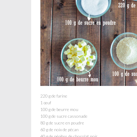
220 g de farine
1 œuf
100 g de beurre mou
100 g de sucre cassonade
80 g de sucre en poudre
60 g de noix de pécan
40 g de pépites de chocolat noir