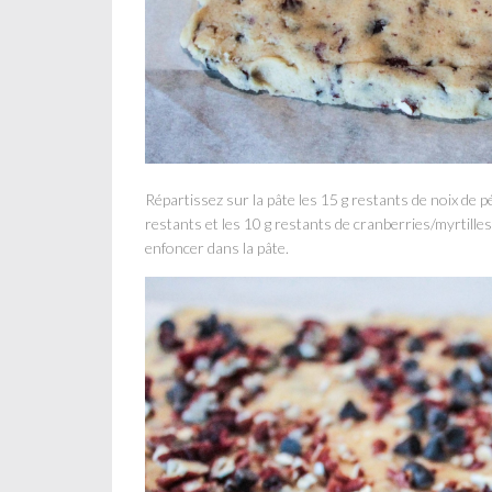
Répartissez sur la pâte les 15 g restants de noix de 
restants et les 10 g restants de cranberries/myrtil
enfoncer dans la pâte.