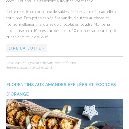
déco ! » quand ils s’assiéront autour de votre table !
Cette recette de couronne de sablés de Noël vanille/cacao, elle a
tout bon. Des petits sablés à la vanille, d’autres au chocolat
(personnellement j’ai utilisé du chocolat en poudre Monbana
aromatisé pain d’épices : un dé-li-ce !), 10 minutes au four, un joli
ruban et le tour est joué….
LIRE LA SUITE »
Classé sous :
Petits gâteaux et biscuits
,
Recettes de fêtes
Balisé avec :
cacao
,
Noël
,
sablés
,
vanille
FLORENTINS AUX AMANDES EFFILÉES ET ÉCORCES
D’ORANGE