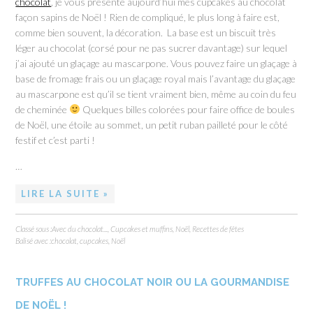
chocolat
, je vous présente aujourd’hui mes cupcakes au chocolat
façon sapins de Noël ! Rien de compliqué, le plus long à faire est,
comme bien souvent, la décoration. La base est un biscuit très
léger au chocolat (corsé pour ne pas sucrer davantage) sur lequel
j’ai ajouté un glaçage au mascarpone. Vous pouvez faire un glaçage à
base de fromage frais ou un glaçage royal mais l’avantage du glaçage
au mascarpone est qu’il se tient vraiment bien, même au coin du feu
de cheminée
Quelques billes colorées pour faire office de boules
de Noël, une étoile au sommet, un petit ruban pailleté pour le côté
festif et c’est parti !
…
LIRE LA SUITE »
Classé sous :
Avec du chocolat...
,
Cupcakes et muffins
,
Noël
,
Recettes de fêtes
Balisé avec :
chocolat
,
cupcakes
,
Noël
TRUFFES AU CHOCOLAT NOIR OU LA GOURMANDISE
DE NOËL !