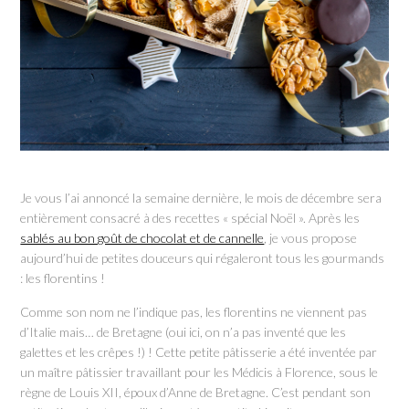
Je vous l’ai annoncé la semaine dernière, le mois de décembre sera
entièrement consacré à des recettes « spécial Noël ». Après les
sablés au bon goût de chocolat et de cannelle
, je vous propose
aujourd’hui de petites douceurs qui régaleront tous les gourmands
: les florentins !
Comme son nom ne l’indique pas, les florentins ne viennent pas
d’Italie mais… de Bretagne (oui ici, on n’a pas inventé que les
galettes et les crêpes !) ! Cette petite pâtisserie a été inventée par
un maître pâtissier travaillant pour les Médicis à Florence, sous le
règne de Louis XII, époux d’Anne de Bretagne. C’est pendant son