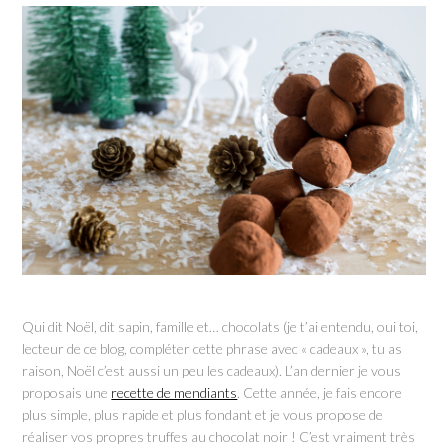
Qui dit Noël, dit sapin, famille et… chocolats (je t’ai entendu, oui toi,
lecteur de ce blog, compléter cette phrase avec « cadeaux », tu as
raison, Noël c’est aussi un peu les cadeaux). L’an dernier je vous
proposais une
recette de mendiants
. Cette année, je fais encore
plus simple, plus rapide et plus fondant et je vous propose de
réaliser vos propres truffes au chocolat noir ! C’est vraiment très