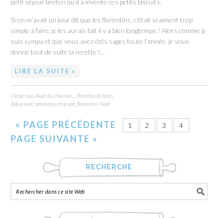
petit séjour breton qu’il a inventé ces petits biscuits.
Si on m’avait un jour dit que les florentins, c’était vraiment trop
simple à faire, je les aurais fait il y a bien longtemps ! Alors comme je
suis sympa et que vous avez étés sages toute l’année, je vous
donne tout de suite la recette !…
LIRE LA SUITE »
Classé sous :
Avec du chocolat...
,
Recettes de fêtes
Balisé avec :
amandes
,
chocolat
,
florentins
,
Noël
«
PAGE PRÉCÉDENTE
1
2
3
4
PAGE SUIVANTE »
RECHERCHE