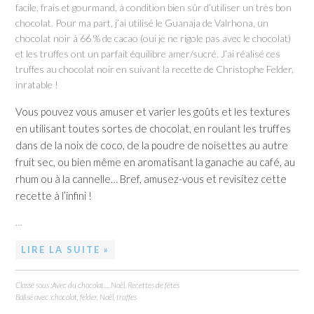
facile, frais et gourmand, à condition bien sûr d’utiliser un très bon
chocolat. Pour ma part, j’ai utilisé le Guanaja de Valrhona, un
chocolat noir à 66 % de cacao (oui je ne rigole pas avec le chocolat)
et les truffes ont un parfait équilibre amer/sucré. J’ai réalisé ces
truffes au chocolat noir en suivant la recette de Christophe Felder,
inratable !
Vous pouvez vous amuser et varier les goûts et les textures
en utilisant toutes sortes de chocolat, en roulant les truffes
dans de la noix de coco, de la poudre de noisettes au autre
fruit sec, ou bien même en aromatisant la ganache au café, au
rhum ou à la cannelle… Bref, amusez-vous et revisitez cette
recette à l’infini !
…
LIRE LA SUITE »
Classé sous :
Avec du chocolat...
,
Noël
,
Recettes de fêtes
Balisé avec :
chocolat
,
felder
,
Noël
,
truffes