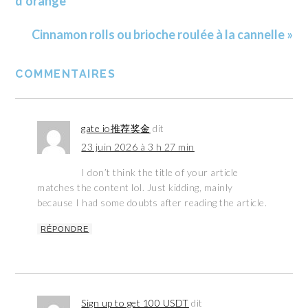
d’orange
Cinnamon rolls ou brioche roulée à la cannelle »
COMMENTAIRES
gate io推荐奖金
dit
23 juin 2026 à 3 h 27 min
I don’t think the title of your article
matches the content lol. Just kidding, mainly
because I had some doubts after reading the article.
RÉPONDRE
Sign up to get 100 USDT
dit