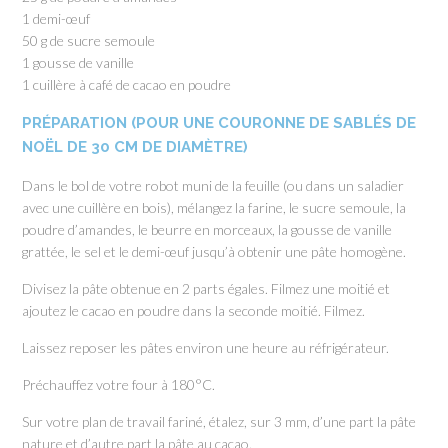
1 demi-œuf
50 g de sucre semoule
1 gousse de vanille
1 cuillère à café de cacao en poudre
PRÉPARATION (POUR UNE COURONNE DE SABLÉS DE
NOËL DE 30 CM DE DIAMÈTRE)
Dans le bol de votre robot muni de la feuille (ou dans un saladier
avec une cuillère en bois), mélangez la farine, le sucre semoule, la
poudre d’amandes, le beurre en morceaux, la gousse de vanille
grattée, le sel et le demi-œuf jusqu’à obtenir une pâte homogène.
Divisez la pâte obtenue en 2 parts égales. Filmez une moitié et
ajoutez le cacao en poudre dans la seconde moitié. Filmez.
Laissez reposer les pâtes environ une heure au réfrigérateur.
Préchauffez votre four à 180°C.
Sur votre plan de travail fariné, étalez, sur 3 mm, d’une part la pâte
nature et d’autre part la pâte au cacao.