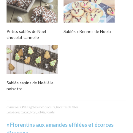
ami(ouvre
dans
une
nouvelle
fenêtre)
Petits sablés de Noël
Sablés « Rennes de Noël »
chocolat cannelle
Sablés sapins de Noël à la
noisette
Classé sous :
Petits gâteaux et biscuits
,
Recettes de fêtes
Balisé avec :
cacao
,
Noël
,
sablés
,
vanille
« Florentins aux amandes effilées et écorces