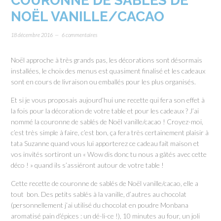
COURONNE DE SABLÉS DE
NOËL VANILLE/CACAO
18 décembre 2016
6 commentaires
Noël approche à très grands pas, les décorations sont désormais
installées, le choix des menus est quasiment finalisé et les cadeaux
sont en cours de livraison ou emballés pour les plus organisés.
Et si je vous proposais aujourd’hui une recette qui fera son effet à
la fois pour la décoration de votre table et pour les cadeaux ? J’ai
nommé la couronne de sablés de Noël vanille/cacao ! Croyez-moi,
c’est très simple à faire, c’est bon, ça fera très certainement plaisir à
tata Suzanne quand vous lui apporterez ce cadeau fait maison et
vos invités sortiront un « Wow dis donc tu nous a gâtés avec cette
déco ! » quand ils s’assiéront autour de votre table !
Cette recette de couronne de sablés de Noël vanille/cacao, elle a
tout bon. Des petits sablés à la vanille, d’autres au chocolat
(personnellement j’ai utilisé du chocolat en poudre Monbana
aromatisé pain d’épices : un dé-li-ce !), 10 minutes au four, un joli