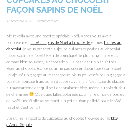
CUPCAKES AU CHOCOLAT
FAÇON SAPINS DE NOËL
17 décembre 2017
2 commentaires
Me revoilà avec une recette spéciale Noël. Après vous avoir
proposé mes
sablés sapins de Noël à la noisette
et mes
truffes au
chocolat
, je vous présente aujourd’hui mes cupcakes au chocolat
façon sapins de Noël ! Rien de compliqué, le plus long à faire est,
comme bien souvent, la décoration. La base est un biscuit très
léger au chocolat (corsé pour ne pas sucrer davantage) sur lequel
j’ai ajouté un glaçage au mascarpone. Vous pouvez faire un glaçage à
base de fromage frais ou un glaçage royal mais l’avantage du glaçage
au mascarpone est qu’il se tient vraiment bien, même au coin du feu
de cheminée
Quelques billes colorées pour faire office de boules
de Noël, une étoile au sommet, un petit ruban pailleté pour le côté
festif et c’est parti !
J’ai utilisé la recette de cupcakes au chocolat trouvée sur le
blog
d’Anne-Sophie
.