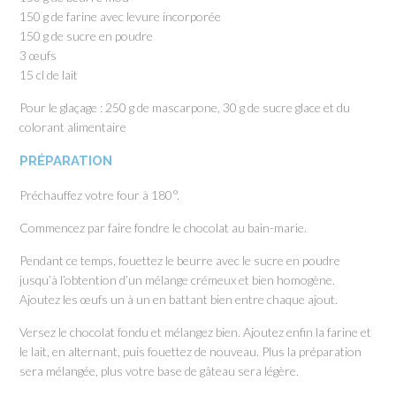
150 g de farine avec levure incorporée
150 g de sucre en poudre
3 œufs
15 cl de lait
Pour le glaçage : 250 g de mascarpone, 30 g de sucre glace et du
colorant alimentaire
PRÉPARATION
Préchauffez votre four à 180°.
Commencez par faire fondre le chocolat au bain-marie.
Pendant ce temps, fouettez le beurre avec le sucre en poudre
jusqu’à l’obtention d’un mélange crémeux et bien homogène.
Ajoutez les œufs un à un en battant bien entre chaque ajout.
Versez le chocolat fondu et mélangez bien. Ajoutez enfin la farine et
le lait, en alternant, puis fouettez de nouveau. Plus la préparation
sera mélangée, plus votre base de gâteau sera légère.