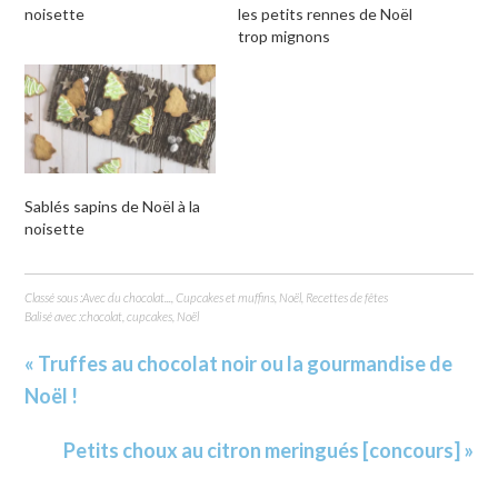
noisette
les petits rennes de Noël
trop mignons
Sablés sapins de Noël à la
noisette
Classé sous :
Avec du chocolat...
,
Cupcakes et muffins
,
Noël
,
Recettes de fêtes
Balisé avec :
chocolat
,
cupcakes
,
Noël
« Truffes au chocolat noir ou la gourmandise de
Noël !
Petits choux au citron meringués [concours] »