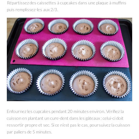
Répartissez des caissettes à cupcakes dans une plaque à muffins
puis remplissez-les aux 2/3.
Enfournez les cupcakes pendant 20 minutes environ. Vérifiez la
cuisson en plantant un cure-dent dans les gâteaux : celui-ci doit
ressortir propre et sec. Si ce n’est pas le cas, poursuivez la cuisson
par paliers de 5 minutes.