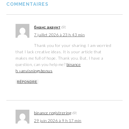
COMMENTAIRES
бнанс акаунт
dit
7 juillet 2026 à 23 h 43 min
Thank you for your sharing. I am worried
that I lack creative ideas. It is your article that
makes me full of hope. Thank you. But, I have a
question, can you help me?
binance
h »anvisningsbonus
RÉPONDRE
binance registrering
dit
29 juin 2026 à 9 h 17 min