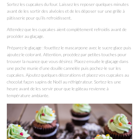
Sortez les cupcakes du four. Laissez les reposer quelques minutes
avant de les sortir des alvéoles et de les déposer sur une grille à
pâtisserie pour qu’ils refroidissent.
Attendez que les cupcakes aient complètement refroidis avant de
procéder au glaçage.
Préparez le glaçage : fouettez le mascarpone avec le sucre glace puis
ajoutez le colorant. Attention, procédez par petites touches pour
trouver la nuance que vous désirez. Placez ensuite le glaçage dans
une poche munie d’une douille cannelée puis pochez-le sur les
cupcakes. Ajoutez quelques décorations et placez vos cupcakes au
chocolat façon sapins de Noël au réfrigérateur. Sortez-les une
heure avant de les servir pour que le gâteau revienne à
température ambiante.