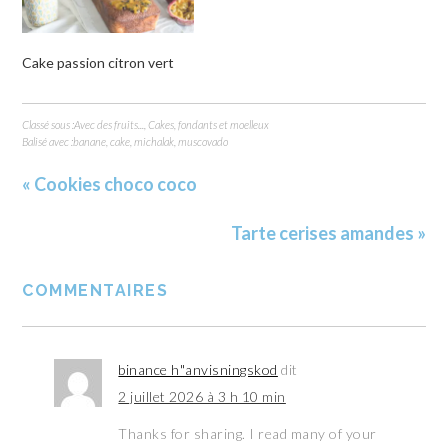
Cake passion citron vert
Classé sous :
Avec des fruits...
,
Cakes, fondants et moelleux
Balisé avec :
banane
,
cake
,
michalak
,
muscovado
« Cookies choco coco
Tarte cerises amandes »
COMMENTAIRES
binance h"anvisningskod
dit
2 juillet 2026 à 3 h 10 min
Thanks for sharing. I read many of your