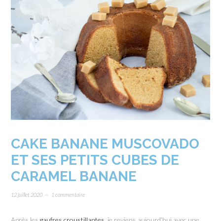
CAKE BANANE MUSCOVADO
ET SES PETITS CUBES DE
CARAMEL BANANE
12 juillet 2020
1 commentaire
Après les
gaufres croustillantes
, je reviens aujourd’hui avec une