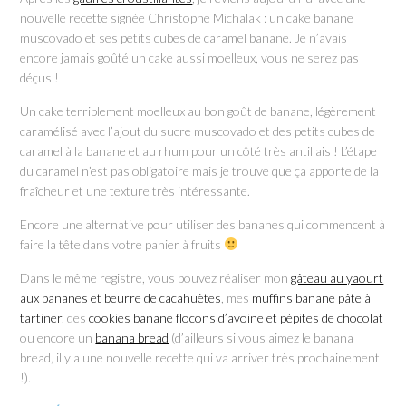
nouvelle recette signée Christophe Michalak : un cake banane
muscovado et ses petits cubes de caramel banane. Je n’avais
encore jamais goûté un cake aussi moelleux, vous ne serez pas
déçus !
Un cake terriblement moelleux au bon goût de banane, légèrement
caramélisé avec l’ajout du sucre muscovado et des petits cubes de
caramel à la banane et au rhum pour un côté très antillais ! L’étape
du caramel n’est pas obligatoire mais je trouve que ça apporte de la
fraîcheur et une texture très intéressante.
Encore une alternative pour utiliser des bananes qui commencent à
faire la tête dans votre panier à fruits
Dans le même registre, vous pouvez réaliser mon
gâteau au yaourt
aux bananes et beurre de cacahuètes
, mes
muffins banane pâte à
tartiner
, des
cookies banane flocons d’avoine et pépites de chocolat
ou encore un
banana bread
(d’ailleurs si vous aimez le banana
bread, il y a une nouvelle recette qui va arriver très prochainement
!).