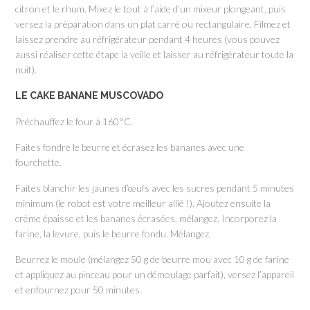
citron et le rhum. Mixez le tout à l’aide d’un mixeur plongeant, puis
versez la préparation dans un plat carré ou rectangulaire. Filmez et
laissez prendre au réfrigérateur pendant 4 heures (vous pouvez
aussi réaliser cette étape la veille et laisser au réfrigérateur toute la
nuit).
LE CAKE BANANE MUSCOVADO
Préchauffez le four à 160°C.
Faites fondre le beurre et écrasez les bananes avec une
fourchette.
Faites blanchir les jaunes d’œufs avec les sucres pendant 5 minutes
minimum (le robot est votre meilleur allié !). Ajoutez ensuite la
crème épaisse et les bananes écrasées, mélangez. Incorporez la
farine, la levure, puis le beurre fondu. Mélangez.
Beurrez le moule (mélangez 50 g de beurre mou avec 10 g de farine
et appliquez au pinceau pour un démoulage parfait), versez l’appareil
et enfournez pour 50 minutes.