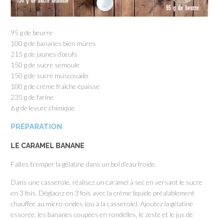
95 g de beurre
100 g de bananes bien mûres
215 g de jaunes d’œufs
150 g de sucre semoule
150 g de sucre muscovado
100 g de crème fraîche épaisse
235 g de farine
6 g de levure chimique
PRÉPARATION
LE CARAMEL BANANE
Faites tremper la gélatine dans un bol d’eau froide.
Dans une casserole, réalisez un caramel à sec en versant le sucre
en 3 fois. Déglacez en 3 fois avec la crème liquide préalablement
chauffée au micro-ondes (ou à la casserole). Ajoutez la gélatine
essorée, les bananes coupées en rondelles, le zeste et le jus de