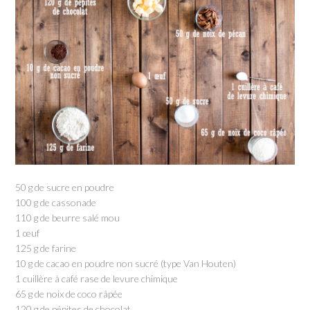
50 g de sucre en poudre
100 g de cassonade
110 g de beurre salé mou
1 œuf
125 g de farine
10 g de cacao en poudre non sucré (type Van Houten)
1 cuillère à café rase de levure chimique
65 g de noix de coco râpée
120 g de pépites de chocolat