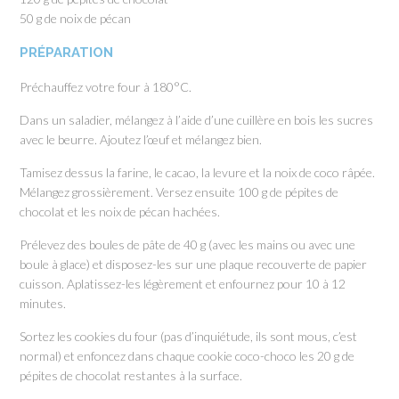
50 g de noix de pécan
PRÉPARATION
Préchauffez votre four à 180°C.
Dans un saladier, mélangez à l’aide d’une cuillère en bois les sucres
avec le beurre. Ajoutez l’œuf et mélangez bien.
Tamisez dessus la farine, le cacao, la levure et la noix de coco râpée.
Mélangez grossièrement. Versez ensuite 100 g de pépites de
chocolat et les noix de pécan hachées.
Prélevez des boules de pâte de 40 g (avec les mains ou avec une
boule à glace) et disposez-les sur une plaque recouverte de papier
cuisson. Aplatissez-les légèrement et enfournez pour 10 à 12
minutes.
Sortez les cookies du four (pas d’inquiétude, ils sont mous, c’est
normal) et enfoncez dans chaque cookie coco-choco les 20 g de
pépites de chocolat restantes à la surface.