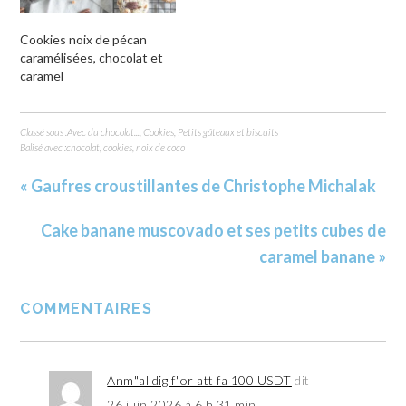
Cookies noix de pécan
caramélisées, chocolat et
caramel
Classé sous :
Avec du chocolat...
,
Cookies
,
Petits gâteaux et biscuits
Balisé avec :
chocolat
,
cookies
,
noix de coco
« Gaufres croustillantes de Christophe Michalak
Cake banane muscovado et ses petits cubes de
caramel banane »
COMMENTAIRES
Anm"al dig f"or att fa 100 USDT
dit
26 juin 2026 à 6 h 31 min