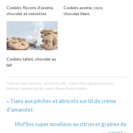
Cookies flocons d’avoine,
Cookies avoine, coco,
chocolat et noisettes
chocolat blanc
Cookies tahini, chocolat au
lait
Classé sous :
Avec des fruits...
,
Avec du chocolat...
,
Cookies
,
Petits gâteaux et biscuits
Balisé avec :
banane
,
chocolat
,
cookies
,
flocons d'avoine
,
healthy
« Tians aux pêches et abricots sur lit de crème
d’amandes
Muffins super moelleux au citron et graines de
pavot »