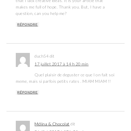
that I lack creative ideas. It is your article that
makes me full of hope. Thank you. But, I have a
question, can you help me?
RÉPONDRE
duch54
dit
17 juillet 2017 à 14 h 20 min
Quel plaisir de deguster ce que l on fait soi
meme, mais si parfois petits rates . MIAM MIAM !!
RÉPONDRE
Mélina & Chocolat
dit