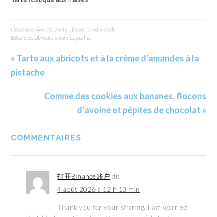
Classé sous :
Avec des fruits...
,
Desserts individuels
Balisé avec :
abricots
,
amandes
,
pêches
« Tarte aux abricots et à la crème d’amandes à la
pistache
Comme des cookies aux bananes, flocons
d’avoine et pépites de chocolat »
COMMENTAIRES
打开Binance账户
dit
4 août 2026 à 12 h 13 min
Thank you for your sharing. I am worried