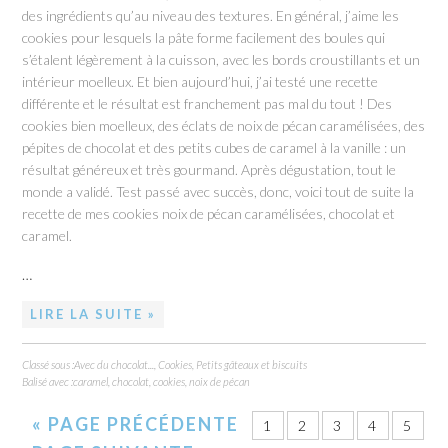
des ingrédients qu’au niveau des textures. En général, j’aime les
cookies pour lesquels la pâte forme facilement des boules qui
s’étalent légèrement à la cuisson, avec les bords croustillants et un
intérieur moelleux. Et bien aujourd’hui, j’ai testé une recette
différente et le résultat est franchement pas mal du tout ! Des
cookies bien moelleux, des éclats de noix de pécan caramélisées, des
pépites de chocolat et des petits cubes de caramel à la vanille : un
résultat généreux et très gourmand. Après dégustation, tout le
monde a validé. Test passé avec succès, donc, voici tout de suite la
recette de mes cookies noix de pécan caramélisées, chocolat et
caramel.
…
LIRE LA SUITE »
Classé sous :
Avec du chocolat...
,
Cookies
,
Petits gâteaux et biscuits
Balisé avec :
caramel
,
chocolat
,
cookies
,
noix de pécan
«
PAGE PRÉCÉDENTE
1
2
3
4
5