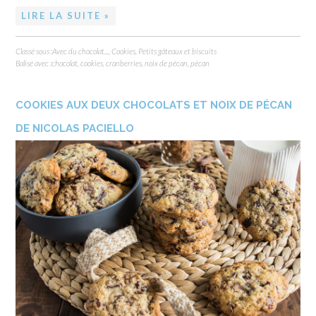
LIRE LA SUITE »
Classé sous :
Avec du chocolat...
,
Cookies
,
Petits gâteaux et biscuits
Balisé avec :
chocolat
,
cookies
,
cranberries
,
noix de pécan
,
pécan
COOKIES AUX DEUX CHOCOLATS ET NOIX DE PÉCAN
DE NICOLAS PACIELLO