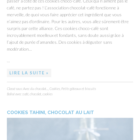
passer à côté de ces cookies choco-café. Ceux qui n’aiment pas le
café, ne partez pas ! L’association chocolat-café fonctionne à
merveille, de quoi vous faire apprécier cet ingrédient que vous
n’aimez pas d’ordinaire. Pour les autres, vous allez sûrement être
surpris par cette alliance. Ces cookies choco-café sont
incroyablement moelleux et fondants, sans doute aussi grâce à
l’ajout de purée d’amandes. Des cookies à déguster sans
modération…
…
LIRE LA SUITE »
Classé sous :
Avec du chocolat...
,
Cookies
,
Petits gâteaux et biscuits
Balisé avec :
café
,
chocolat
,
cookies
COOKIES TAHINI, CHOCOLAT AU LAIT