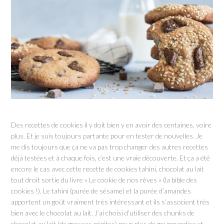
Des recettes de cookies il y doit bien y en avoir des centaines, voire
plus. Et je suis toujours partante pour en tester de nouvelles. Je
me dis toujours que ça ne va pas trop changer des autres recettes
déjà testées et à chaque fois, c’est une vraie découverte. Et ça a été
encore le cas avec cette recette de cookies tahini, chocolat au lait
tout droit sortie du livre « Le cookie de nos rêves » (la bible des
cookies !). Le tahini (purée de sésame) et la purée d’amandes
apportent un goût vraiment très intéressant et ils s’associent très
bien avec le chocolat au lait. J’ai choisi d’utiliser des chunks de
chocolat au lait (de grosses pépites) pour plus de gourmandise et