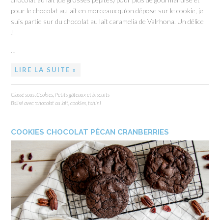
pour le chocolat au lait en morceaux qu’on dépose sur le cookie, je
suis partie sur du chocolat au lait caramelia de Valrhona. Un délice
!
…
LIRE LA SUITE »
Classé sous :
Cookies
,
Petits gâteaux et biscuits
Balisé avec :
chocolat au lait
,
cookies
,
tahini
COOKIES CHOCOLAT PÉCAN CRANBERRIES