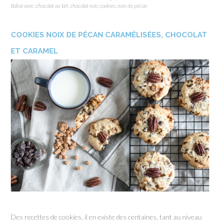
Balisé avec :
chocolat au lait
,
chocolat noir
,
cookies
,
noix de pécan
COOKIES NOIX DE PÉCAN CARAMÉLISÉES, CHOCOLAT
ET CARAMEL
Des recettes de cookies, il en existe des centaines, tant au niveau