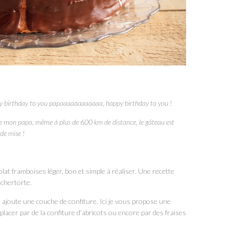
py birthday to you papaaaaaaaaaaaa, happy birthday to you !
 de mon papa, même à plus de 600 km de distance, le gâteau est
de mise !
at framboises léger, bon et simple à réaliser. Une recette
achertorte.
n ajoute une couche de confiture. Ici je vous propose une
placer par de la confiture d’abricots ou encore par des fraises