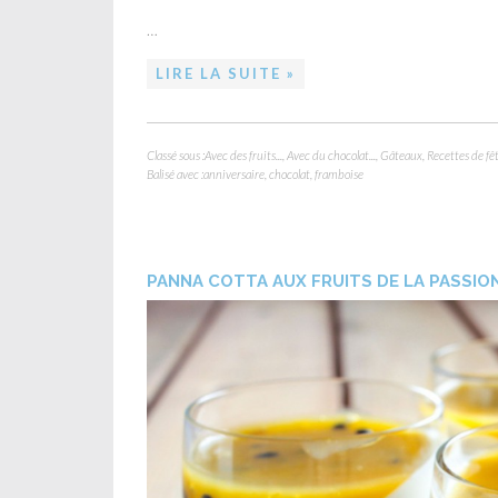
…
LIRE LA SUITE »
Classé sous :
Avec des fruits...
,
Avec du chocolat...
,
Gâteaux
,
Recettes de fê
Balisé avec :
anniversaire
,
chocolat
,
framboise
PANNA COTTA AUX FRUITS DE LA PASSIO