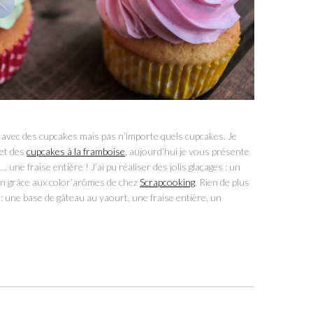
 avec des cupcakes mais pas n’importe quels cupcakes. Je
et des
cupcakes à la framboise
, aujourd’hui je vous présente
une fraise entière ! J’ai pu réaliser des jolis glaçages : un
ron grâce aux color’arômes de chez
Scrapcooking
. Rien de plus
 : une base de gâteau au yaourt, une fraise entière, un