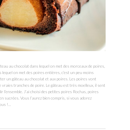
âteau au chocolat dans lequel on met des morceaux de poires,
s lequel on met des poires entières, c’est un peu moins
nter un gâteau au chocolat et aux poires. Les poires vont
 vraies tranches de poire. Le gâteau est très moelleux, il sent
ir l’ensemble. J’ai choisi des petites poires Rochas, poires
en sucrées. Vous l’aurez bien compris, si vous adorez
vous !…