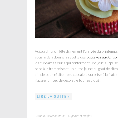
Aujourd’hui on fête dignement l’arrivée du printemps
vous ai déjà donné la recette des
cupcakes aux Oreo
les cupcakes fleuris qui renferment une jolie surprise… 
rose à la framboise et un autre jaune au goût de cit
simple pour réaliser ces cupcakes surprise à la fraise
glaçage, un peu de déco et le tour est joué !
…
LIRE LA SUITE »
Classé sous :
Avec des fruits...
,
Cupcakes et muffins