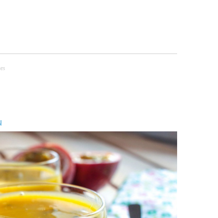
tes
N