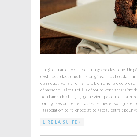
Un gâteau au chocolat c’est un grand classique. Un g
c’est aussi classique. Mais un gâteau au chocolat dan
classique ! Voilà une manière bien originale de prése
dépasser du gâteau et à la découpe vont apparaître de
bien l’amande et le glaçage ne vient pas du tout alourd
portugaises qui restent assez fermes et sont juste bi
l’association poire-chocolat, ce gâteau est fait pour 
LIRE LA SUITE »