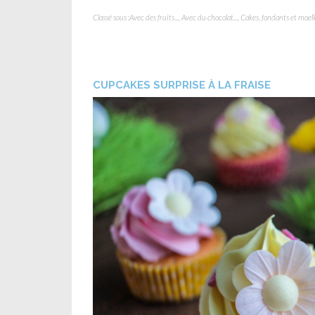
Classé sous :
Avec des fruits...
,
Avec du chocolat...
,
Cakes, fondants et moel
CUPCAKES SURPRISE À LA FRAISE