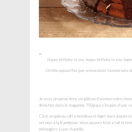
Happy birthday to you, happy birthday to you, hap
On fête aujourd’hui (par procuration) l’anniversaire
Je vous propose donc un gâteau d’anniversaire chocol
dénichée dans le magazine 750g qui s’inspire d’une s
C’est un gâteau ultra moelleux et léger dans lequel o
version à la framboise. Vous pouvez tout à fait la rem
mélangées à une chantilly.