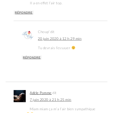
Il a en effet l’air top.
RÉPONDRE
Choup'
dit
20 juin 2020 à 12 h 29 min
Tu devrais l’essayer
RÉPONDRE
Adèle Pomme
dit
7 juin 2020 à 21 h 25 min
Miam miam ça m’a l’air bien sympathique