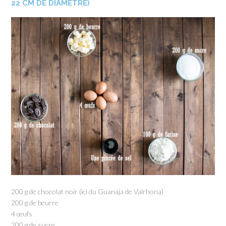
22 CM DE DIAMÈTRE)
200 g de chocolat noir (ici du Guanaja de Valrhona)
200 g de beurre
4 œufs
200 g de sucre