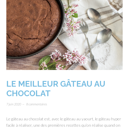
LE MEILLEUR GÂTEAU AU
CHOCOLAT
7 juin 2020
8 commentaires
Le gâteau au chocolat est, avec le gâteau au yaourt, le gâteau hyper
facile à réaliser, une des premières recettes qu’on réalise quand on