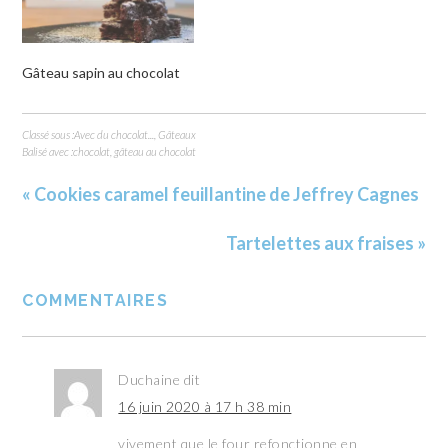
Gâteau sapin au chocolat
Classé sous :
Avec du chocolat...
,
Gâteaux
Balisé avec :
chocolat
,
gâteau au chocolat
« Cookies caramel feuillantine de Jeffrey Cagnes
Tartelettes aux fraises »
COMMENTAIRES
Duchaine
dit
16 juin 2020 à 17 h 38 min
vivement que le four refonctionne en