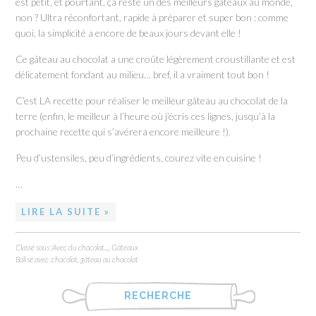
est petit, et pourtant, ça reste un des meilleurs gâteaux au monde,
non ? Ultra réconfortant, rapide à préparer et super bon : comme
quoi, la simplicité a encore de beaux jours devant elle !
Ce gâteau au chocolat a une croûte légèrement croustillante et est
délicatement fondant au milieu… bref, il a vraiment tout bon !
C’est LA recette pour réaliser le meilleur gâteau au chocolat de la
terre (enfin, le meilleur à l’heure où j’écris ces lignes, jusqu’à la
prochaine recette qui s’avérera encore meilleure !).
Peu d’ustensiles, peu d’ingrédients, courez vite en cuisine !
…
LIRE LA SUITE »
Classé sous :
Avec du chocolat...
,
Gâteaux
Balisé avec :
chocolat
,
gâteau au chocolat
RECHERCHE