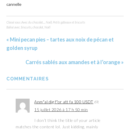
cannelle
Classé sous :
Avec du chocolat...
,
Noël
,
Petits gâteaux et biscuits
Balisé avec :
biscuits
,
chocolat
,
Noël
« Mini pecan pies – tartes aux noix de pécan et
golden syrup
Carrés sablés aux amandes et à l’orange »
COMMENTAIRES
Anm"al dig f"or att fa 100 USDT
dit
15 juillet 2026 à 17 h 50 min
I don’t think the title of your article
matches the content lol. Just kidding, mainly