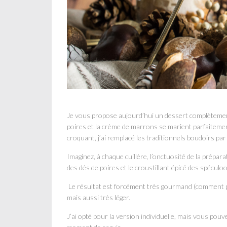
Je vous propose aujourd’hui un dessert complètement
poires et la crème de marrons se marient parfaitement
croquant, j’ai remplacé les traditionnels boudoirs pa
Imaginez, à chaque cuillère, l’onctuosité de la prépa
des dés de poires et le croustillant épicé des spécul
Le résultat est forcément très gourmand (comment pou
mais aussi très léger.
J’ai opté pour la version individuelle, mais vous pouv