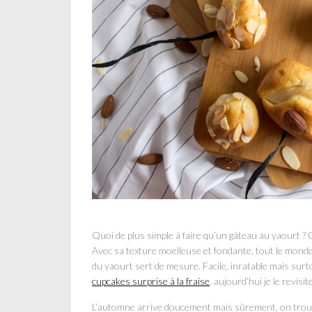
Quoi de plus simple à faire qu’un gâteau au yaourt ? C
Avec sa texture moelleuse et fondante, tout le monde c
du yaourt sert de mesure. Facile, inratable mais surto
cupcakes surprise à la fraise
, aujourd’hui je le revisi
L’automne arrive doucement mais sûrement, on trouve