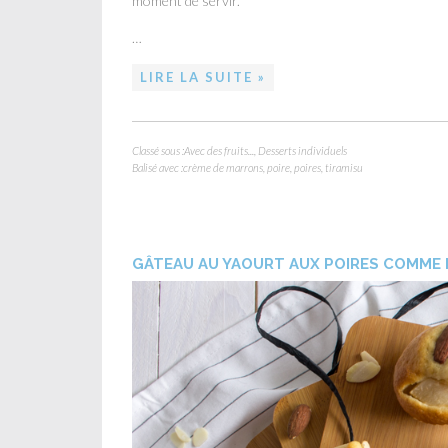
moment de servir.
…
LIRE LA SUITE »
Classé sous :
Avec des fruits...
,
Desserts individuels
Balisé avec :
crème de marrons
,
poire
,
poires
,
tiramisu
GÂTEAU AU YAOURT AUX POIRES COMME 