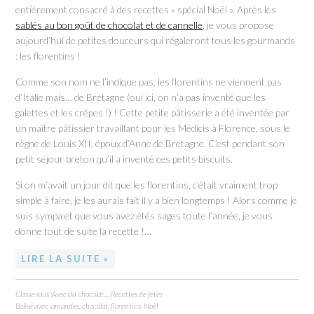
entièrement consacré à des recettes « spécial Noël ». Après les
sablés au bon goût de chocolat et de cannelle
, je vous propose
aujourd’hui de petites douceurs qui régaleront tous les gourmands
: les florentins !
Comme son nom ne l’indique pas, les florentins ne viennent pas
d’Italie mais… de Bretagne (oui ici, on n’a pas inventé que les
galettes et les crêpes !) ! Cette petite pâtisserie a été inventée par
un maître pâtissier travaillant pour les Médicis à Florence, sous le
règne de Louis XII, époux d’Anne de Bretagne. C’est pendant son
petit séjour breton qu’il a inventé ces petits biscuits.
Si on m’avait un jour dit que les florentins, c’était vraiment trop
simple à faire, je les aurais fait il y a bien longtemps ! Alors comme je
suis sympa et que vous avez étés sages toute l’année, je vous
donne tout de suite la recette !…
LIRE LA SUITE »
Classé sous :
Avec du chocolat...
,
Recettes de fêtes
Balisé avec :
amandes
,
chocolat
,
florentins
,
Noël