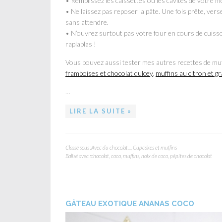
• Remplissez les caissettes ou les cavités de votre 
• Ne laissez pas reposer la pâte. Une fois prête, vers
sans attendre.
• N’ouvrez surtout pas votre four en cours de cuisso
raplaplas !
Vous pouvez aussi tester mes autres recettes de muf
framboises et chocolat dulcey
,
muffins au citron et g
…
LIRE LA SUITE »
Classé sous :
Avec du chocolat...
,
Cupcakes et muffins
Balisé avec :
chocolat
,
coco
,
muffins
,
noix de coco
,
pépites de chocolat
GÂTEAU EXOTIQUE ANANAS COCO