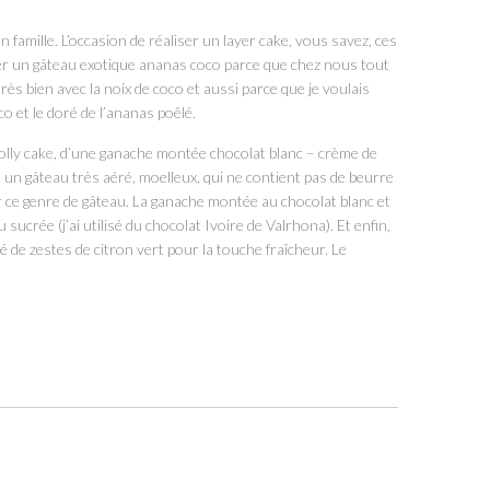
en famille. L’occasion de réaliser un layer cake, vous savez, ces
iser un gâteau exotique ananas coco parce que chez nous tout
ès bien avec la noix de coco et aussi parce que je voulais
o et le doré de l’ananas poêlé.
lly cake, d’une ganache montée chocolat blanc – crème de
t un gâteau très aéré, moelleux, qui ne contient pas de beurre
our ce genre de gâteau. La ganache montée au chocolat blanc et
sucrée (j’ai utilisé du chocolat Ivoire de Valrhona). Et enfin,
 de zestes de citron vert pour la touche fraîcheur. Le