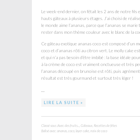
Le week-end dernier, on fêtait les 2 ans de notre fils 
hauts gâteaux à plusieurs étages. J’ai choisi de réal
le monde aime l’ananas, parce que l’ananas se marie tr
rester dans mon thème couleur avec le blanc de la coc
Ce gâteau exotique ananas coco est composé d’un mo
coco et d’ananas rôti au citron vert. Le molly cake es
et qui n’a pas besoin d’être imbibé : la base idéale p
à la crème de coco est vraiment onctueuse et très peu 
l’ananas découpé en brunoise est rôti, puis agrémenté
résultat est très gourmand et surtout très léger !
…
LIRE LA SUITE »
Classé sous :
Avec des fruits...
,
Gâteaux
,
Recettes de fêtes
Balisé avec :
ananas
,
coco
,
layer cake
,
noix de coco