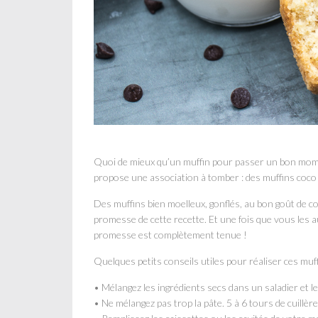
Quoi de mieux qu’un muffin pour passer un bon moment 
propose une association à tomber : des muffins coco 
Des muffins bien moelleux, gonflés, au bon goût de co
promesse de cette recette. Et une fois que vous les 
promesse est complètement tenue !
Quelques petits conseils utiles pour réaliser ces muf
• Mélangez les ingrédients secs dans un saladier et le
• Ne mélangez pas trop la pâte. 5 à 6 tours de cuillère