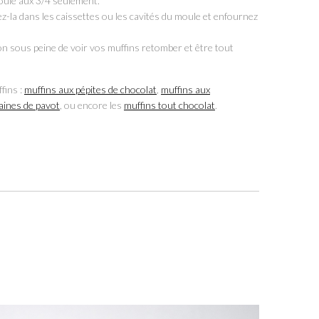
moule aux 3/4 seulement.
ez-la dans les caissettes ou les cavités du moule et enfournez
n sous peine de voir vos muffins retomber et être tout
fins :
muffins aux pépites de chocolat
,
muffins aux
raines de pavot
, ou encore les
muffins tout chocolat
.