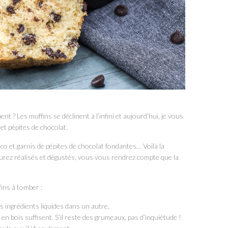
? Les muffins se déclinent à l’infini et aujourd’hui, je vous
et pépites de chocolat.
co et garnis de pépites de chocolat fondantes… Voilà la
aurez réalisés et dégustés, vous vous rendrez compte que la
fins à tomber :
s ingrédients liquides dans un autre.
 en bois suffisent. S’il reste des grumeaux, pas d’inquiétude !