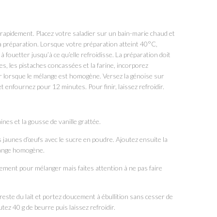
 rapidement. Placez votre saladier sur un bain-marie chaud et
 la préparation. Lorsque votre préparation atteint 40°C,
à fouetter jusqu’à ce qu’elle refroidisse. La préparation doit
es, les pistaches concassées et la farine, incorporez
r lorsque le mélange est homogène. Versez la génoise sur
 enfournez pour 12 minutes. Pour finir, laissez refroidir.
ines et la gousse de vanille grattée.
es jaunes d’œufs avec le sucre en poudre. Ajoutez ensuite la
élange homogène.
gèrement pour mélanger mais faites attention à ne pas faire
reste du lait et portez doucement à ébullition sans cesser de
tez 40 g de beurre puis laissez refroidir.