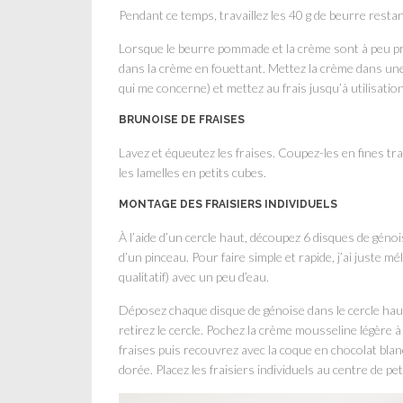
Pendant ce temps, travaillez les 40 g de beurre rest
Lorsque le beurre pommade et la crème sont à peu p
dans la crème en fouettant. Mettez la crème dans une 
qui me concerne) et mettez au frais jusqu’à utilisation
BRUNOISE DE FRAISES
Lavez et équeutez les fraises. Coupez-les en fines t
les lamelles en petits cubes.
MONTAGE DES FRAISIERS INDIVIDUELS
À l’aide d’un cercle haut, découpez 6 disques de génoi
d’un pinceau. Pour faire simple et rapide, j’ai juste m
qualitatif) avec un peu d’eau.
Déposez chaque disque de génoise dans le cercle haut
retirez le cercle. Pochez la crème mousseline légère à 
fraises puis recouvrez avec la coque en chocolat blan
dorée. Placez les fraisiers individuels au centre de pe