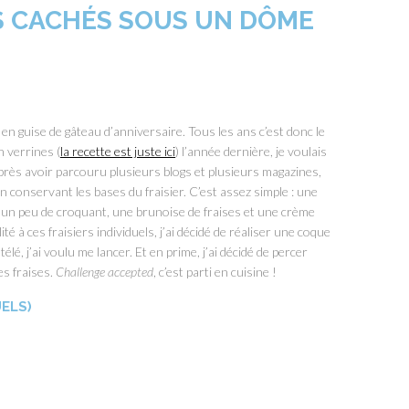
LS CACHÉS SOUS UN DÔME
 guise de gâteau d’anniversaire. Tous les ans c’est donc le
en verrines (
la recette est juste ici
) l’année dernière, je voulais
Après avoir parcouru plusieurs blogs et plusieurs magazines,
n conservant les bases du fraisier. C’est assez simple : une
un peu de croquant, une brunoise de fraises et une crème
é à ces fraisiers individuels, j’ai décidé de réaliser une coque
élé, j’ai voulu me lancer. Et en prime, j’ai décidé de percer
es fraises.
Challenge accepted
, c’est parti en cuisine !
UELS)