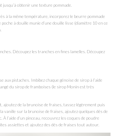
ant jusqu’à obtenir une texture pommade.
rès à la même température, incorporez le beurre pommade
poche à douille munie d’une douille lisse (diamètre 10 en ce
.
ranches. Découpez les tranches en fines lamelles. Découpez
se aux pistaches. Imbibez chaque génoise de sirop à l’aide
élangé du sirop de framboises (le sirop Monin est très
, ajoutez de la brunoise de fraises, tassez légèrement puis
la vanille sur la brunoise de fraises, ajoutez quelques dés de
c. À l’aide d’un pinceau, recouvrez les coques de poudre
tites assiettes et ajoutez des dés de fraises tout autour.