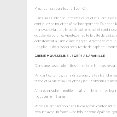
Préchauffez votre four à 180 °C.
Dans un saladier, fouettez les œufs et le sucre assez
continuez de fouetter afin d’incorporer de l’air dans
transvasez-la dans le bol de votre robot et continuez 
doubler de volume. Ajoutez ensuite la pâte de pistach
délicatement à l’aide d’une maryse. Arrêtez de remue
une plaque de cuisson recouverte de papier cuisson et
CRÈME MOUSSELINE LÉGÈRE À LA VANILLE
Dans une casserole, faites chauffer le lait avec les gra
Pendant ce temps, dans un saladier, faites blanchir l
farine et la Maïzena. Fouettez jusqu’à obtenir un m
Ajoutez ensuite la moitié du lait vanillé, fouettez lé
mousser le mélange.
Versez la préparation dans la casserole contenant le 
remuer avec un fouet. Une fois la crème épaissie, ajou