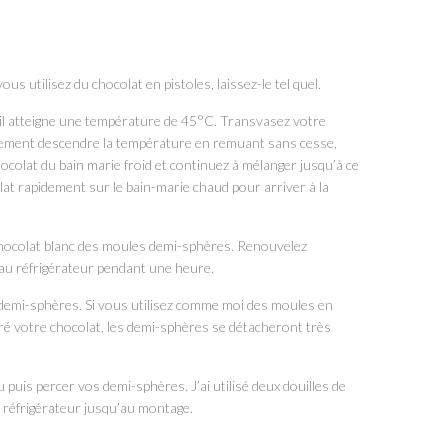
vous utilisez du chocolat en pistoles, laissez-le tel quel.
u’il atteigne une température de 45°C. Transvasez votre
pidement descendre la température en remuant sans cesse,
hocolat du bain marie froid et continuez à mélanger jusqu’à ce
at rapidement sur le bain-marie chaud pour arriver à la
 chocolat blanc des moules demi-sphères. Renouvelez
 au réfrigérateur pendant une heure.
 demi-sphères. Si vous utilisez comme moi des moules en
é votre chocolat, les demi-sphères se détacheront très
 puis percer vos demi-sphères. J’ai utilisé deux douilles de
u réfrigérateur jusqu’au montage.