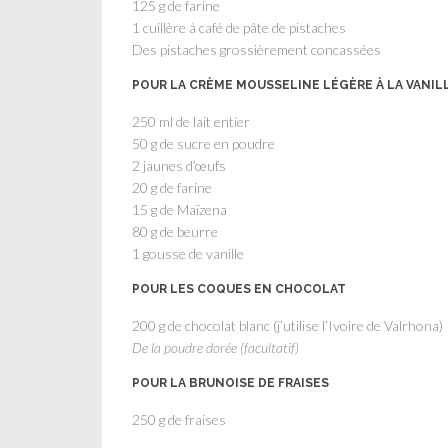
125 g de farine
1 cuillère à café de pâte de pistaches
Des pistaches grossièrement concassées
POUR LA CRÈME MOUSSELINE LÉGÈRE À LA VANIL
250 ml de lait entier
50 g de sucre en poudre
2 jaunes d’œufs
20 g de farine
15 g de Maïzena
80 g de beurre
1 gousse de vanille
POUR LES COQUES EN CHOCOLAT
200 g de chocolat blanc (j’utilise l’Ivoire de Valrhona)
De la poudre dorée (facultatif)
POUR LA BRUNOISE DE FRAISES
250 g de fraises