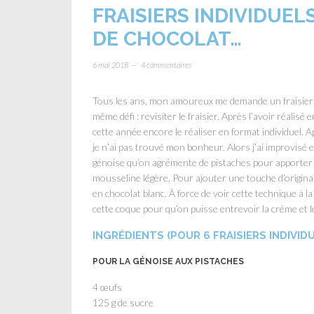
FRAISIERS INDIVIDUE
DE CHOCOLAT…
6 mai 2018
4 commentaires
Tous les ans, mon amoureux me demande un fraisier en
même défi : revisiter le fraisier. Après l’avoir réalisé 
cette année encore le réaliser en format individuel. 
je n’ai pas trouvé mon bonheur. Alors j’ai improvisé e
génoise qu’on agrémente de pistaches pour apporter 
mousseline légère. Pour ajouter une touche d’originalit
en chocolat blanc. À force de voir cette technique à la t
cette coque pour qu’on puisse entrevoir la crème et l
INGRÉDIENTS (POUR 6 FRAISIERS INDIVID
POUR LA GÉNOISE AUX PISTACHES
4 œufs
125 g de sucre