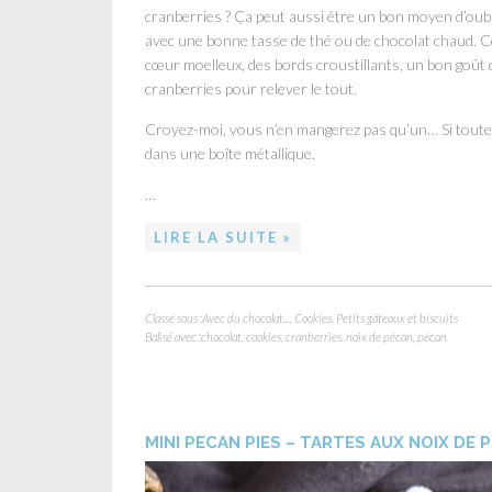
cranberries ? Ça peut aussi être un bon moyen d’oubl
avec une bonne tasse de thé ou de chocolat chaud. C
cœur moelleux, des bords croustillants, un bon goût d
cranberries pour relever le tout.
Croyez-moi, vous n’en mangerez pas qu’un… Si toutefo
dans une boîte métallique.
…
LIRE LA SUITE »
Classé sous :
Avec du chocolat...
,
Cookies
,
Petits gâteaux et biscuits
Balisé avec :
chocolat
,
cookies
,
cranberries
,
noix de pécan
,
pécan
MINI PECAN PIES – TARTES AUX NOIX DE