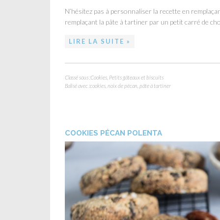
N’hésitez pas à personnaliser la recette en remplaçan
remplaçant la pâte à tartiner par un petit carré de cho
LIRE LA SUITE »
Classé sous :
Cookies
,
Petits gâteaux et biscuits
Balisé avec :
cookies
,
noix de pécan
,
pâte à tartiner
COOKIES PÉCAN POLENTA