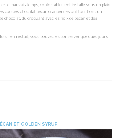
ier le mauvais temps, confortablement installé sous un plaid
es cookies chocolat pécan cranberries ont tout bon : un
e chocolat, du croquant avec les noix de pécan et des
is il en restait, vous pouvez les conserver quelques jours
 PÉCAN ET GOLDEN SYRUP