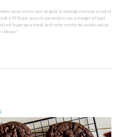
réfiées pour encore plus de goût, le mélange chocolat au lait et
u Lindt à 99 % que nous ne parvenions pas à manger tel quel
ir) est hyper gourmand, bref, cette recette de cookies pécan
es idéaux !
S