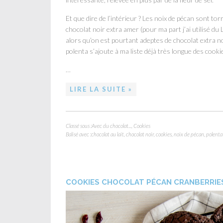
Et que dire de l’intérieur ? Les noix de pécan sont tor
chocolat noir extra amer (pour ma part j’ai utilisé d
alors qu’on est pourtant adeptes de chocolat extra no
polenta s’ajoute à ma liste déjà très longue des cooki
…
LIRE LA SUITE »
Classé sous :
Avec du chocolat...
,
Cookies
Balisé avec :
chocolat au lait
,
chocolat noir
,
cookies
,
noix de pécan
,
polenta
COOKIES CHOCOLAT PÉCAN CRANBERRIE