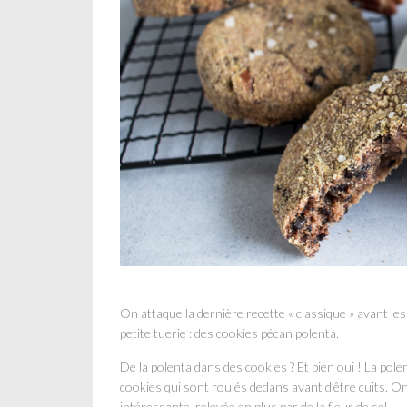
On attaque la dernière recette « classique » avant les
petite tuerie : des cookies pécan polenta.
De la polenta dans des cookies ? Et bien oui ! La pole
cookies qui sont roulés dedans avant d’être cuits. O
intéressante, relevée en plus par de la fleur de sel.