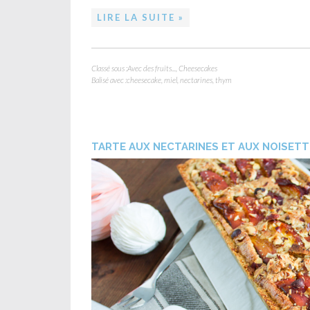
LIRE LA SUITE »
Classé sous :
Avec des fruits...
,
Cheesecakes
Balisé avec :
cheesecake
,
miel
,
nectarines
,
thym
TARTE AUX NECTARINES ET AUX NOISETT