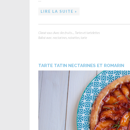
LIRE LA SUITE »
Classé sous :
Avec des fruits...
,
Tartes et tartelettes
Balisé avec :
nectarines
,
noisettes
,
tarte
TARTE TATIN NECTARINES ET ROMARIN