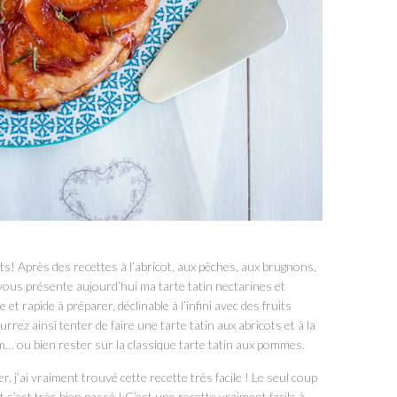
uits! Après des recettes à l’abricot, aux pêches, aux brugnons,
e vous présente aujourd’hui ma tarte tatin nectarines et
et rapide à préparer, déclinable à l’infini avec des fruits
rez ainsi tenter de faire une tarte tatin aux abricots et à la
m… ou bien rester sur la classique tarte tatin aux pommes.
ser, j’ai vraiment trouvé cette recette très facile ! Le seul coup
s’est très bien passé ! C’est une recette vraiment facile à