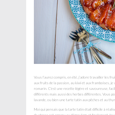
Vous l’aurez compris, en été, j’adore travailler les fr
aux fruits de la passion, au kiwi et aux framboises, j
romarin. C’est une recette légère et savoureuse, facile 
différents mais aussi des herbes différentes. Vous pour
lavande, ou bien une tarte tatin aux pêches et au thy
Moi qui pensais que la tarte tatin était difficile à réali
de stress est apparu au démoulage et finalement, tout 