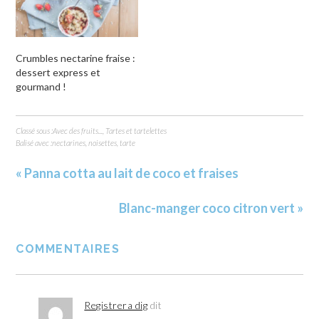
Crumbles nectarine fraise :
dessert express et
gourmand !
Classé sous :
Avec des fruits...
,
Tartes et tartelettes
Balisé avec :
nectarines
,
noisettes
,
tarte
« Panna cotta au lait de coco et fraises
Blanc-manger coco citron vert »
COMMENTAIRES
Registrera dig
dit