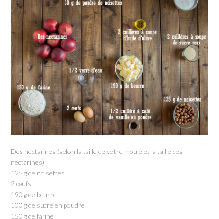
Des nectarines (selon la taille de votre moule et la taille des
nectarines)
125 g de noisettes
2 œufs
190 g de beurre
100 g de sucre en poudre
150 g de farine