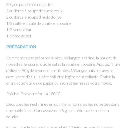
30 g de poudre de noisettes
2 cuillères à soupe de sucre roux
2 cuillères à soupe d’huile d’olive
1/2 cuillère à café de vanille en poudre
1/2 verre d’eau
1 pincée de sel
PRÉPARATION
Commencez par préparer la pâte. Mélangez la farine, la poudre de
noisettes, le sucre roux, le sel et la vanille en poudre. Ajoutez l’huile
d’olive et 90 g de beurre en petits dés. Mélangez puis liez avec le
demi-verre d’eau. La pâte doit être légèrement collante. Étalez-la
entre deux feuilles de papier cuisson et garnissez votre moule.
Préchauffez votre four à 180°C.
Découpez les nectarines en quartiers. Torréfiez les noisettes dans
une poêle à sec. Concassez-en 25 g puis réduisez le reste en
poudre.
Faites cuire le fond de tarte pendant 10 minutes puis laissez-le