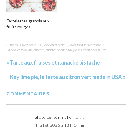
Tartelettes granola aux
fruits rouges
Classé sous :
Avec des fruits...
,
Avec du chocolat...
,
Cakes, fondants et moelleux
Balisé avec :
brownie
,
chocolat
,
christophe michalak
,
fraises
,
framboises
,
mures
« Tarte aux fraises et ganache pistache
Key lime pie, la tarte au citron vert made in USA »
COMMENTAIRES
Skapa personligt konto
dit
4 juillet 2026 à 18 h 14 min