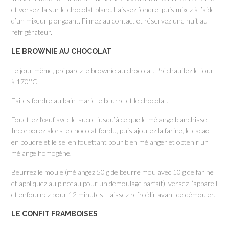
et versez-la sur le chocolat blanc. Laissez fondre, puis mixez à l’aide
d’un mixeur plongeant. Filmez au contact et réservez une nuit au
réfrigérateur.
LE BROWNIE AU CHOCOLAT
Le jour même, préparez le brownie au chocolat. Préchauffez le four
à 170°C.
Faites fondre au bain-marie le beurre et le chocolat.
Fouettez l’œuf avec le sucre jusqu’à ce que le mélange blanchisse.
Incorporez alors le chocolat fondu, puis ajoutez la farine, le cacao
en poudre et le sel en fouettant pour bien mélanger et obtenir un
mélange homogène.
Beurrez le moule (mélangez 50 g de beurre mou avec 10 g de farine
et appliquez au pinceau pour un démoulage parfait), versez l’appareil
et enfournez pour 12 minutes. Laissez refroidir avant de démouler.
LE CONFIT FRAMBOISES