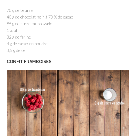
70 g de beurre
40 g de chocolat noir à 70 % de cacao
85 g de sucre muscovado
1 œuf
32 g de farine
4 g de cacao en poudre
0,5 g de sel
CONFIT FRAMBOISES