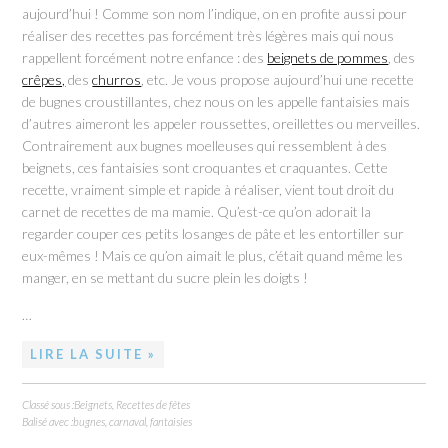
aujourd’hui ! Comme son nom l’indique, on en profite aussi pour
réaliser des recettes pas forcément très légères mais qui nous
rappellent forcément notre enfance : des
beignets de pommes
, des
crêpes,
des
churros
, etc. Je vous propose aujourd’hui une recette
de bugnes croustillantes, chez nous on les appelle fantaisies mais
d’autres aimeront les appeler roussettes, oreillettes ou merveilles.
Contrairement aux bugnes moelleuses qui ressemblent à des
beignets, ces fantaisies sont croquantes et craquantes. Cette
recette, vraiment simple et rapide à réaliser, vient tout droit du
carnet de recettes de ma mamie. Qu’est-ce qu’on adorait la
regarder couper ces petits losanges de pâte et les entortiller sur
eux-mêmes ! Mais ce qu’on aimait le plus, c’était quand même les
manger, en se mettant du sucre plein les doigts !
…
LIRE LA SUITE »
Classé sous :
Beignets
,
Recettes de fêtes
Balisé avec :
bugnes
,
carnaval
,
fantaisies