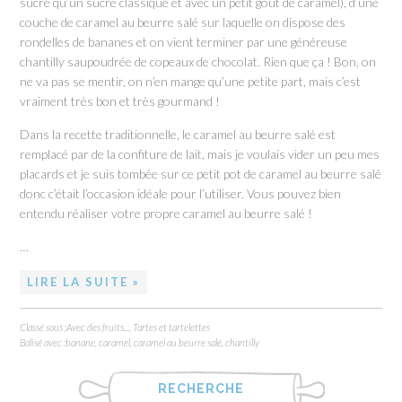
sucré qu’un sucre classique et avec un petit goût de caramel), d’une
couche de caramel au beurre salé sur laquelle on dispose des
rondelles de bananes et on vient terminer par une généreuse
chantilly saupoudrée de copeaux de chocolat. Rien que ça ! Bon, on
ne va pas se mentir, on n’en mange qu’une petite part, mais c’est
vraiment très bon et très gourmand !
Dans la recette traditionnelle, le caramel au beurre salé est
remplacé par de la confiture de lait, mais je voulais vider un peu mes
placards et je suis tombée sur ce petit pot de caramel au beurre salé
donc c’était l’occasion idéale pour l’utiliser. Vous pouvez bien
entendu réaliser votre propre caramel au beurre salé !
…
LIRE LA SUITE »
Classé sous :
Avec des fruits...
,
Tartes et tartelettes
Balisé avec :
banane
,
caramel
,
caramel au beurre salé
,
chantilly
RECHERCHE