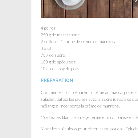
4 poires
250 g de mascarpone
2 cuillères à soupe de crème de marrons
3 œufs
70 g de sucre
100 g de spéculoos
10 cl de sirop de poire
PRÉPARATION
Commencez par préparer la crème au mascarpone. Cas
saladier, battez les jaunes avec le sucre jusqu’à ce q
mélangez. Incorporez la crème de marrons.
Montez les blancs en neige ferme et incorporez-les d
Mixez les spéculoos pour obtenir une poudre. Épluche