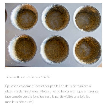
Préchauffez votre four à 180°C.
Épluchez les clémentines et coupez-les en deux de manière à
obtenir 2 demi-sphères. Placez une moitié dans chaque empreinte,
face coupée vers le fond (ce sera la partie visible une fois les
moelleux démoulés).