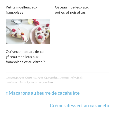
Petits moelleux aux
Gâteau moelleux aux
framboises
poires et noisettes
Qui veut une part de ce
gâteau moelleux aux
framboises et au citron ?
Classé sous :
Avec des fruits...
,
Avec du chocolat...
,
Desserts individuels
Balisé avec :
chocolat
,
clémentine
,
moelleux
« Macarons au beurre de cacahuète
Crèmes dessert au caramel »