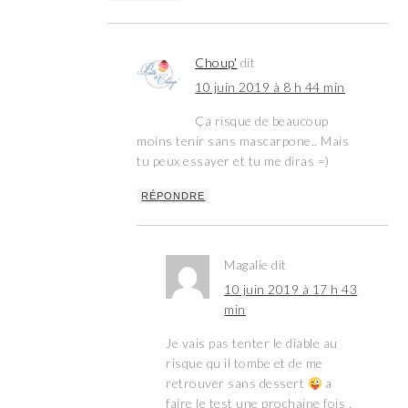
Choup'
dit
10 juin 2019 à 8 h 44 min
Ça risque de beaucoup
moins tenir sans mascarpone.. Mais
tu peux essayer et tu me diras =)
RÉPONDRE
Magalie
dit
10 juin 2019 à 17 h 43
min
Je vais pas tenter le diable au
risque qu il tombe et de me
retrouver sans dessert
a
faire le test une prochaine fois .