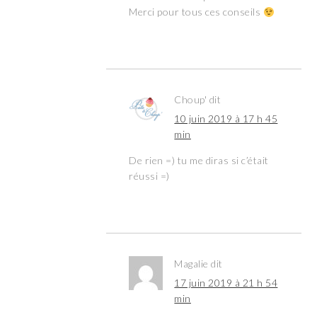
Merci pour tous ces conseils
Choup'
dit
10 juin 2019 à 17 h 45
min
De rien =) tu me diras si c’était
réussi =)
Magalie
dit
17 juin 2019 à 21 h 54
min