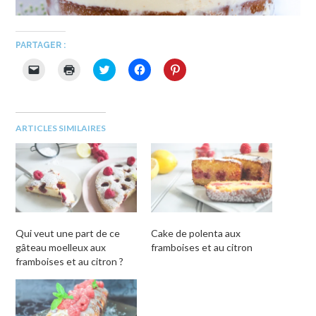
PARTAGER :
Cliquer
Cliquer
Cliquez
Cliquez
Cliquez
pour
pour
pour
pour
pour
envoyer
imprimer(ouvre
partager
partager
partager
un
dans
sur
sur
sur
lien
une
Twitter(ouvre
Facebook(ouvre
Pinterest(ouvre
par
nouvelle
dans
dans
dans
e-
fenêtre)
une
une
une
ARTICLES SIMILAIRES
mail
nouvelle
nouvelle
nouvelle
à
fenêtre)
fenêtre)
fenêtre)
un
ami(ouvre
dans
une
nouvelle
fenêtre)
Qui veut une part de ce
Cake de polenta aux
gâteau moelleux aux
framboises et au citron
framboises et au citron ?