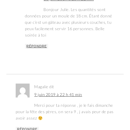
Bonjour Julie. Les quantités sont
données pour un moule de 18 cm. Étant donné
que c’est un gâteau avec plusieurs couches, tu
peux facilement servir 16 personnes. Belle
soirée à toi
RÉPONDRE
Magalie
dit
9 juin 2019 à 22 h 41 min
Merci pour ta réponse , je le fais dimanche
pour la fête des pères, on sera 9 , j avais peur de pas
avoir assez
RÉPONDRE