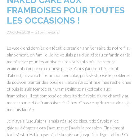
NAKED CAKE AUX
FRAMBOISES POUR TOUTES
LES OCCASIONS !
28 octobre 2018
21 commentaires
Le week-end dernier, on fêtait le premier anniversaire de notre fils,
simplement, en famille. Je ne voulais pas d’un gâteau enfantin car je
me réserve pour les anniversaires suivants où il se rendra
vraiment compte de ce qui se passe. Alors j’ai cherché… Tout
d’abord j’ai voulu faire un number cake, puis s’est posé le problème
de pouvoir planter des bougies… alors j’ai continué mes recherches
et puis je suis tombée sur un magnifique naked cake aux
framboises. Il est composé de biscuits de Savoie, d’une chantilly au
mascarpone et de framboises fraîches. Gros coup de cœur alors je
me suis lancée.
Je n’avais jusqu’alors jamais réalisé de biscuit de Savoie ni de
gâteau à étages alors j’avoue que j’avais la pression. Finalement
tout s’est très bien passé, de la cuisson jusqu’à la dégustation ! Ce