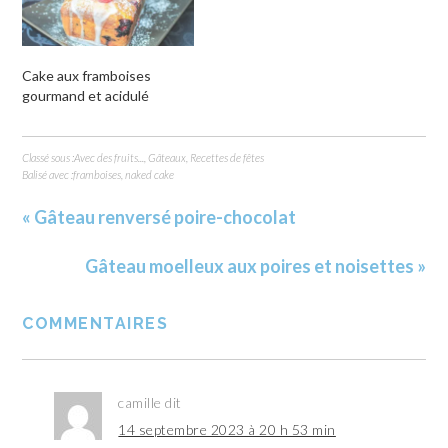
Cake aux framboises
gourmand et acidulé
Classé sous :
Avec des fruits...
,
Gâteaux
,
Recettes de fêtes
Balisé avec :
framboises
,
naked cake
« Gâteau renversé poire-chocolat
Gâteau moelleux aux poires et noisettes »
COMMENTAIRES
camille
dit
14 septembre 2023 à 20 h 53 min