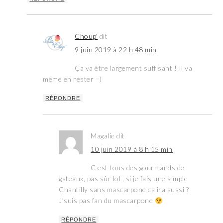
Choup'
dit
9 juin 2019 à 22 h 48 min
Ça va être largement suffisant ! Il va
même en rester =)
RÉPONDRE
Magalie
dit
10 juin 2019 à 8 h 15 min
C est tous des gourmands de
gateaux, pas sûr lol , si je fais une simple
Chantilly sans mascarpone ca ira aussi ?
J’suis pas fan du mascarpone
RÉPONDRE