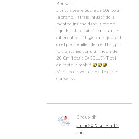
Bonsoir
J ai baissée le Sucre de 50g pour
la crème, j ai fais infuser de la
menthe fraîche dans la creme
liquide , et j ai fais 1 fruit rouge
différent par étage , en rajoutant
quelques feuilles de menthe , j ai
fais 3 étages dans un moule de
20 Cm,il était EXCELLENT et il
en reste la moitié
Merci pour votre recette et vos
conseils .
Choup'
dit
3 mai 2020 à 19 h 15
min