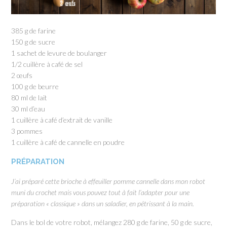
385 g de farine
150 g de sucre
1 sachet de levure de boulanger
1/2 cuillère à café de sel
2 œufs
100 g de beurre
80 ml de lait
30 ml d’eau
1 cuillère à café d’extrait de vanille
3 pommes
1 cuillère à café de cannelle en poudre
PRÉPARATION
J’ai préparé cette brioche à effeuiller pomme cannelle dans mon robot
muni du crochet mais vous pouvez tout à fait l’adapter pour une
préparation « classique » dans un saladier, en pétrissant à la main.
Dans le bol de votre robot, mélangez 280 g de farine, 50 g de sucre,