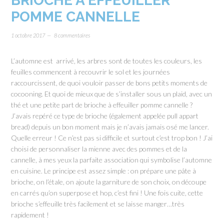
BRIOCHE À EFFEUILLER
POMME CANNELLE
1 octobre 2017
8 commentaires
L’automne est arrivé, les arbres sont de toutes les couleurs, les
feuilles commencent à recouvrir le sol et les journées
raccourcissent, de quoi vouloir passer de bons petits moments de
cocooning. Et quoi de mieux que de s’installer sous un plaid, avec un
thé et une petite part de brioche à effeuiller pomme cannelle ?
J’avais repéré ce type de brioche (également appelée pull appart
bread) depuis un bon moment mais je n’avais jamais osé me lancer.
Quelle erreur ! Ce n’est pas si difficile et surtout c’est trop bon ! J’ai
choisi de personnaliser la mienne avec des pommes et de la
cannelle, à mes yeux la parfaite association qui symbolise l’automne
en cuisine. Le principe est assez simple : on prépare une pâte à
brioche, on l’étale, on ajoute la garniture de son choix, on découpe
en carrés qu’on superpose et hop, c’est fini ! Une fois cuite, cette
brioche s’effeuille très facilement et se laisse manger…très
rapidement !