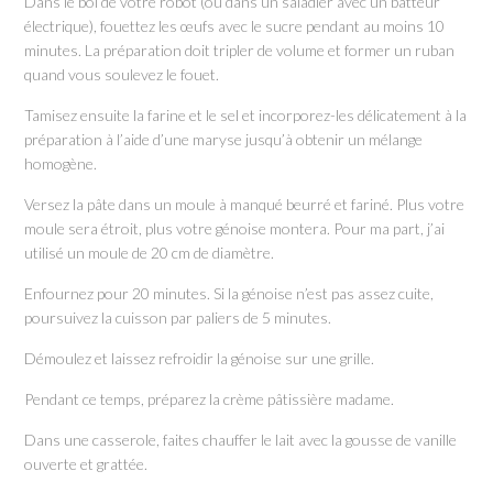
Dans le bol de votre robot (ou dans un saladier avec un batteur
électrique), fouettez les œufs avec le sucre pendant au moins 10
minutes. La préparation doit tripler de volume et former un ruban
quand vous soulevez le fouet.
Tamisez ensuite la farine et le sel et incorporez-les délicatement à la
préparation à l’aide d’une maryse jusqu’à obtenir un mélange
homogène.
Versez la pâte dans un moule à manqué beurré et fariné. Plus votre
moule sera étroit, plus votre génoise montera. Pour ma part, j’ai
utilisé un moule de 20 cm de diamètre.
Enfournez pour 20 minutes. Si la génoise n’est pas assez cuite,
poursuivez la cuisson par paliers de 5 minutes.
Démoulez et laissez refroidir la génoise sur une grille.
Pendant ce temps, préparez la crème pâtissière madame.
Dans une casserole, faites chauffer le lait avec la gousse de vanille
ouverte et grattée.