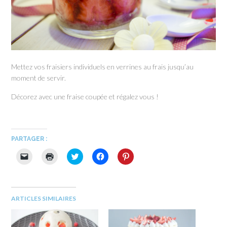
Mettez vos fraisiers individuels en verrines au frais jusqu’au
moment de servir.
Décorez avec une fraise coupée et régalez vous !
PARTAGER :
Cliquer
Cliquer
Cliquez
Cliquez
Cliquez
pour
pour
pour
pour
pour
envoyer
imprimer(ouvre
partager
partager
partager
un
dans
sur
sur
sur
lien
une
Twitter(ouvre
Facebook(ouvre
Pinterest(ouvre
par
nouvelle
dans
dans
dans
e-
fenêtre)
une
une
une
ARTICLES SIMILAIRES
mail
nouvelle
nouvelle
nouvelle
à
fenêtre)
fenêtre)
fenêtre)
un
ami(ouvre