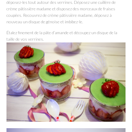
déposez-les tout autour des verrines. Déposez une cuillère de
crème pâtissière madame et disposez des morceaux de fraises
coupées. Recouvrez de crème pâtissière madame, déposez à
nouveau un disque de génoise et imbibez-le.
Étalez finement de la pâte d’amande et découpez un disque de la
taille de vos verrines.