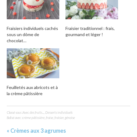
dans
une
nouvelle
fenêtre)
Fraisiers individuels cachés
Fraisier traditionnel : frais,
sous un dôme de
gourmand et léger !
chocolat…
Feuilletés aux abricots et à
la crème pâtissière
Classé sous :
Avec des fruits...
,
Desserts individuels
Balisé avec :
crème pâtissière
,
fraise
,
fraisier
,
génoise
« Crèmes aux 3 agrumes