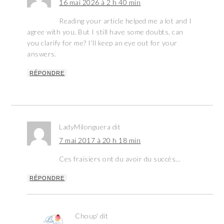
16 mai 2026 à 2 h 40 min
Reading your article helped me a lot and I
agree with you. But I still have some doubts, can
you clarify for me? I’ll keep an eye out for your
answers.
RÉPONDRE
LadyMilonguera
dit
7 mai 2017 à 20 h 18 min
Ces fraisiers ont du avoir du succès…
RÉPONDRE
Choup'
dit