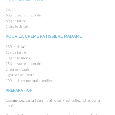
2 œufs
60 g de sucre en poudre
60 g de farine
1 pincée de sel
POUR LA CRÈME PÂTISSIÈRE MADAME
250 ml de lait
15 g de farine
10 g de Maïzena
25 g de sucre en poudre
2 jaunes d’œufs
1 gousse de vanille
100 ml de crème liquide entière
PRÉPARATION
Commencez par préparer la génoise. Préchauffez votre four à
180°C.