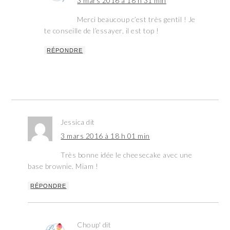
3 mars 2016 à 18 h 31 min
Merci beaucoup c’est très gentil ! Je
te conseille de l’essayer, il est top !
RÉPONDRE
Jessica
dit
3 mars 2016 à 18 h 01 min
Très bonne idée le cheesecake avec une
base brownie. Miam !
RÉPONDRE
Choup'
dit