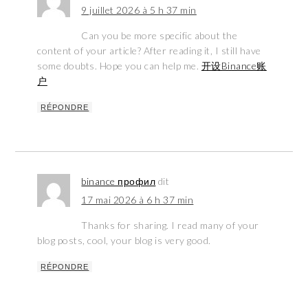
9 juillet 2026 à 5 h 37 min
Can you be more specific about the
content of your article? After reading it, I still have
some doubts. Hope you can help me.
开设Binance账
户
RÉPONDRE
binance профил
dit
17 mai 2026 à 6 h 37 min
Thanks for sharing. I read many of your
blog posts, cool, your blog is very good.
RÉPONDRE