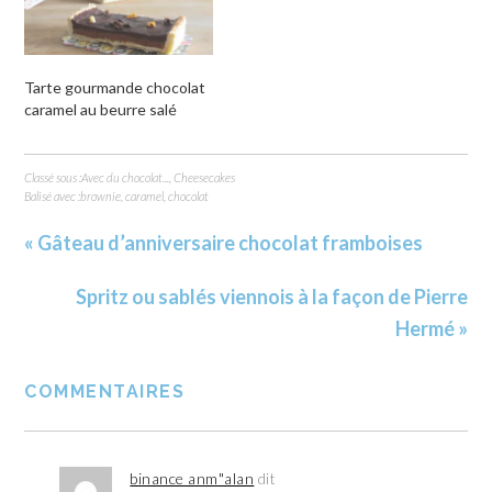
Tarte gourmande chocolat
caramel au beurre salé
Classé sous :
Avec du chocolat...
,
Cheesecakes
Balisé avec :
brownie
,
caramel
,
chocolat
« Gâteau d’anniversaire chocolat framboises
Spritz ou sablés viennois à la façon de Pierre
Hermé »
COMMENTAIRES
binance anm"alan
dit