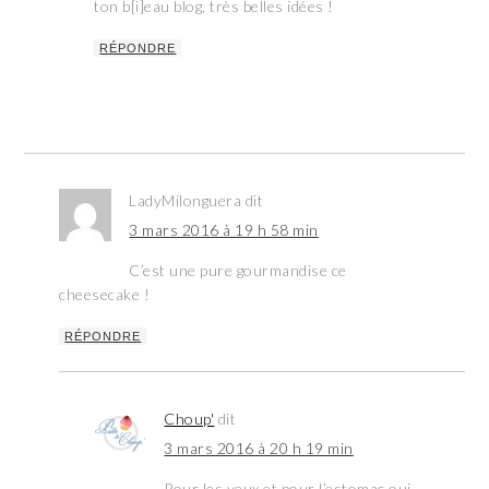
ton b[i]eau blog, très belles idées !
RÉPONDRE
LadyMilonguera
dit
3 mars 2016 à 19 h 58 min
C’est une pure gourmandise ce
cheesecake !
RÉPONDRE
Choup'
dit
3 mars 2016 à 20 h 19 min
Pour les yeux et pour l’estomac oui