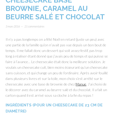
CHEESECAKE BASE
BROWNIE, CARAMEL AU
BEURRE SALÉ ET CHOCOLAT
3 mars 2016
21 commentaires
Il n’y a pas longtemps on a fêté Noël en retard (juste un peu) avec
une partie de la famille qu’on n’avait pas vue depuis un bon bout de
temps. Il me fallait donc un dessert qui soit assez festif, pas trop
long à réaliser étant donné que j’avais peu de temps et qui puisse se
faire à l’avance… Le cheesecake était donc la meilleure solution. Je
voulais un cheesecake cuit, bien moins écœurant qu’un cheesecake
sans cuisson, et qui change un peu de l’ordinaire. Après avoir fouillé
dans plusieurs livres et sur la toile, mon choix s’est arrêté sur le
cheesecake avec une base de brownie de chez
Manue
. J’ai choisi de
le décorer avec du caramel au beurre salé et du chocolat. Il a fait un
carton quand il est arrivé sous sa cloche à la fin du repas !
INGRÉDIENTS (POUR UN CHEESECAKE DE 23 CM DE
DIAMÈTRE)