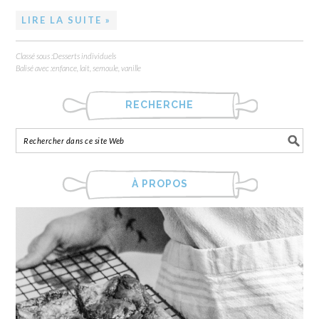
LIRE LA SUITE »
Classé sous :
Desserts individuels
Balisé avec :
enfance
,
lait
,
semoule
,
vanille
RECHERCHE
À PROPOS