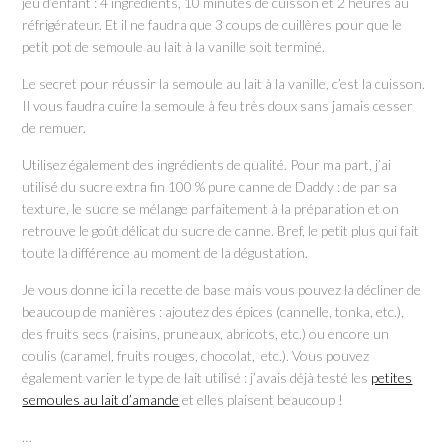
jeu d’enfant : 4 ingrédients, 10 minutes de cuisson et 2 heures au
réfrigérateur. Et il ne faudra que 3 coups de cuillères pour que le
petit pot de semoule au lait à la vanille soit terminé.
Le secret pour réussir la semoule au lait à la vanille, c’est la cuisson.
Il vous faudra cuire la semoule à feu très doux sans jamais cesser
de remuer.
Utilisez également des ingrédients de qualité. Pour ma part, j’ai
utilisé du sucre extra fin 100 % pure canne de Daddy : de par sa
texture, le sucre se mélange parfaitement à la préparation et on
retrouve le goût délicat du sucre de canne. Bref, le petit plus qui fait
toute la différence au moment de la dégustation.
Je vous donne ici la recette de base mais vous pouvez la décliner de
beaucoup de manières : ajoutez des épices (cannelle, tonka, etc.),
des fruits secs (raisins, pruneaux, abricots, etc.) ou encore un
coulis (caramel, fruits rouges, chocolat, etc.). Vous pouvez
également varier le type de lait utilisé : j’avais déjà testé les
petites
semoules au lait d’amande
et elles plaisent beaucoup !
…