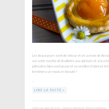
Les beaux jours sont de retour et on a envie de desse
sur cette recette de feuilletés aux abricots et à la cr
pâtissière bien onctueuse et un oreillon d’abricot trè
terminera un repas en beauté !
…
LIRE LA SUITE »
Classé sous :
Avec des fruits...
,
Desserts individuels
,
Tartes et tartelettes