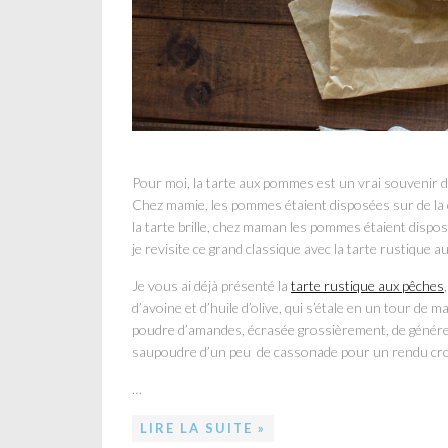
Pour moi, la tarte aux pommes est un vrai souvenir d
Chez mamie, les pommes étaient disposées sur de la 
la tarte brille, chez maman les pommes étaient disp
je revisite ce grand classique avec la tarte rustique
Je vous ai déjà présenté la
tarte rustique aux pêches
d’avoine et d’huile d’olive, qui s’étale en un tour d
poudre d’amandes, écrasée grossièrement, de généreu
saupoudre d’un peu de cassonade pour un rendu crou
…
LIRE LA SUITE »