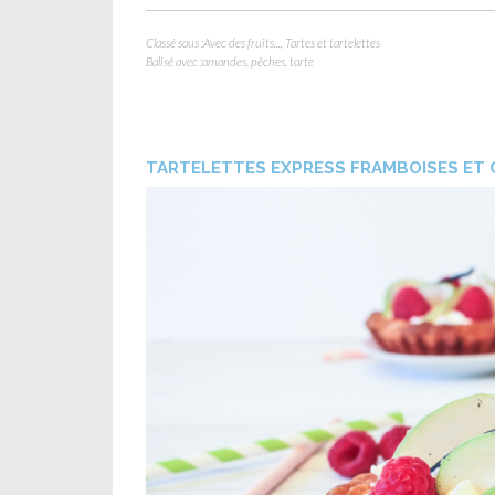
Classé sous :
Avec des fruits...
,
Tartes et tartelettes
Balisé avec :
amandes
,
pêches
,
tarte
TARTELETTES EXPRESS FRAMBOISES ET 