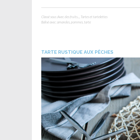
Classé sous :
Avec des fruits...
,
Tartes et tartelettes
Balisé avec :
amandes
,
pommes
,
tarte
TARTE RUSTIQUE AUX PÊCHES