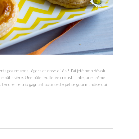
rts gourmands, légers et ensoleillés ! J’ai jeté mon dévolu
ème pâtissière. Une pâte feuilletée croustillante, une crème
s tendre : le trio gagnant pour cette petite gourmandise qui