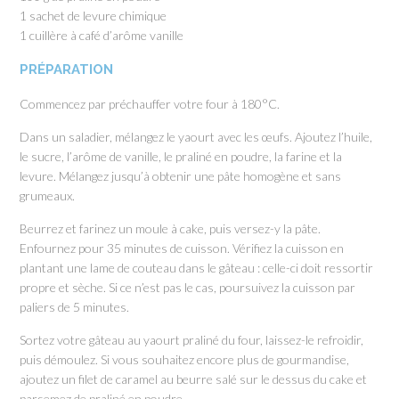
1 sachet de levure chimique
1 cuillère à café d’arôme vanille
PRÉPARATION
Commencez par préchauffer votre four à 180°C.
Dans un saladier, mélangez le yaourt avec les œufs. Ajoutez l’huile,
le sucre, l’arôme de vanille, le praliné en poudre, la farine et la
levure. Mélangez jusqu’à obtenir une pâte homogène et sans
grumeaux.
Beurrez et farinez un moule à cake, puis versez-y la pâte.
Enfournez pour 35 minutes de cuisson. Vérifiez la cuisson en
plantant une lame de couteau dans le gâteau : celle-ci doit ressortir
propre et sèche. Si ce n’est pas le cas, poursuivez la cuisson par
paliers de 5 minutes.
Sortez votre gâteau au yaourt praliné du four, laissez-le refroidir,
puis démoulez. Si vous souhaitez encore plus de gourmandise,
ajoutez un filet de caramel au beurre salé sur le dessus du cake et
parsemez de praliné en poudre.