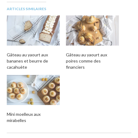
par
nouvelle
dans
dans
dans
e-
fenêtre)
une
une
une
ARTICLES SIMILAIRES
mail
nouvelle
nouvelle
nouvelle
à
fenêtre)
fenêtre)
fenêtre)
un
ami(ouvre
dans
une
nouvelle
fenêtre)
Gâteau au yaourt aux
Gâteau au yaourt aux
bananes et beurre de
poires comme des
cacahuète
financiers
Mini moelleux aux
mirabelles