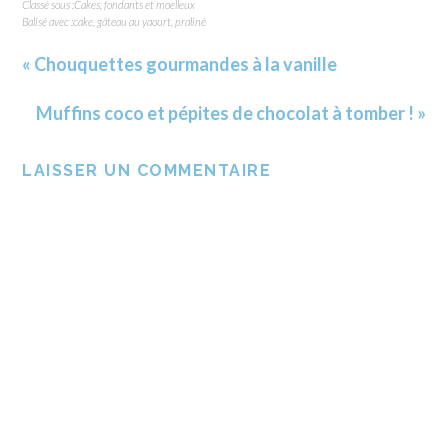
Classé sous :
Cakes, fondants et moelleux
Balisé avec :
cake
,
gâteau au yaourt
,
praliné
« Chouquettes gourmandes à la vanille
Muffins coco et pépites de chocolat à tomber ! »
LAISSER UN COMMENTAIRE