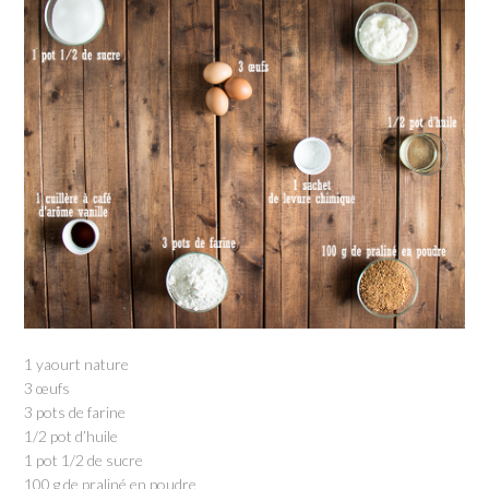
1 yaourt nature
3 œufs
3 pots de farine
1/2 pot d’huile
1 pot 1/2 de sucre
100 g de praliné en poudre