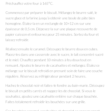
Préchauffez votre four à 165°C.
Commencez par préparer le biscuit. Mélangez le beurre salé, le
sucre glace et la farine jusqu’à obtenir une boule de pâte bien
homogène. Étalez-la en un rectangle de 10×12 cm sur une
épaisseur de 0,5 cm. Déposez-la sur une plaque recouverte de
papier cuisson et enfournez pour 25 minutes. Sortez du four et
laissez refroidir.
Réalisez ensuite le caramel. Découpez le beurre doux en cubes.
Placez-les dans une casserole avec le sucre, le lait concentré sucré
et le miel. Chauffez pendant 10 minutes à feu doux tout en
remuant. Ajoutez le beurre de cacahuètes et mélangez. Étalez ce
mélange sur le biscuit refroidi en prenant soin de faire une couche
régulière. Réservez au réfrigérateur pendant 2 heures.
Hachez le chocolat noir et faites-le fondre au bain-marie. Découpez
le biscuit en petits carrés et nappez-les de chocolat. Si vous le
souhaitez, ajoutez une cacahuète entière sur chaque bouchée.
Faites totalement refroidir les bouchées sur une grille.
Ces bouchées caramel, cacahuètes et chocolat se conserveront