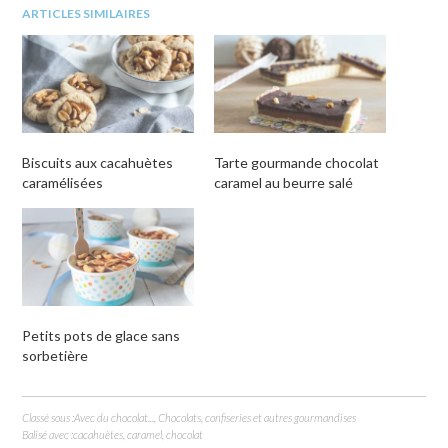
e-
fenêtre)
une
une
une
ARTICLES SIMILAIRES
mail
nouvelle
nouvelle
nouvelle
à
fenêtre)
fenêtre)
fenêtre)
un
ami(ouvre
dans
une
nouvelle
fenêtre)
Biscuits aux cacahuètes
Tarte gourmande chocolat
caramélisées
caramel au beurre salé
Petits pots de glace sans
sorbetière
Classé sous :
Avec du chocolat...
,
Chocolats, confiseries et autres gourmandises
Balisé avec :
cacahuètes
,
caramel
,
chocolat