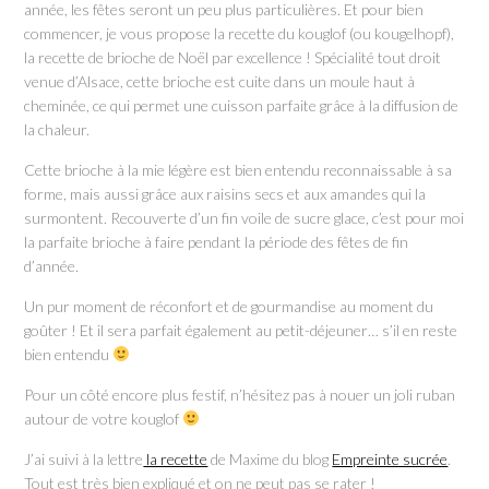
année, les fêtes seront un peu plus particulières. Et pour bien
commencer, je vous propose la recette du kouglof (ou kougelhopf),
la recette de brioche de Noël par excellence ! Spécialité tout droit
venue d’Alsace, cette brioche est cuite dans un moule haut à
cheminée, ce qui permet une cuisson parfaite grâce à la diffusion de
la chaleur.
Cette brioche à la mie légère est bien entendu reconnaissable à sa
forme, mais aussi grâce aux raisins secs et aux amandes qui la
surmontent. Recouverte d’un fin voile de sucre glace, c’est pour moi
la parfaite brioche à faire pendant la période des fêtes de fin
d’année.
Un pur moment de réconfort et de gourmandise au moment du
goûter ! Et il sera parfait également au petit-déjeuner… s’il en reste
bien entendu
Pour un côté encore plus festif, n’hésitez pas à nouer un joli ruban
autour de votre kouglof
J’ai suivi à la lettre
la recette
de Maxime du blog
Empreinte sucrée
.
Tout est très bien expliqué et on ne peut pas se rater !