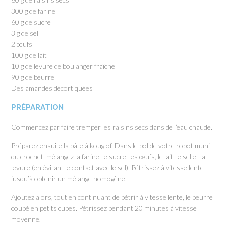
300 g de farine
60 g de sucre
3 g de sel
2 œufs
100 g de lait
10 g de levure de boulanger fraîche
90 g de beurre
Des amandes décortiquées
PRÉPARATION
Commencez par faire tremper les raisins secs dans de l’eau chaude.
Préparez ensuite la pâte à kouglof. Dans le bol de votre robot muni
du crochet, mélangez la farine, le sucre, les œufs, le lait, le sel et la
levure (en évitant le contact avec le sel). Pétrissez à vitesse lente
jusqu’à obtenir un mélange homogène.
Ajoutez alors, tout en continuant de pétrir à vitesse lente, le beurre
coupé en petits cubes. Pétrissez pendant 20 minutes à vitesse
moyenne.