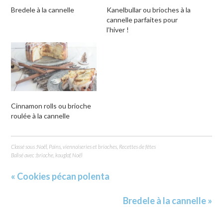
Bredele à la cannelle
Kanelbullar ou brioches à la
cannelle parfaites pour
l’hiver !
Cinnamon rolls ou brioche
roulée à la cannelle
Classé sous :
Noël
,
Pains, viennoiseries et brioches
,
Recettes de fêtes
Balisé avec :
brioche
,
kouglof
,
Noël
« Cookies pécan polenta
Bredele à la cannelle »