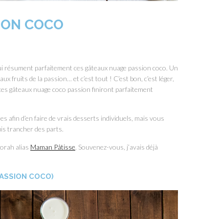
ION COCO
 qui résument parfaitement ces gâteaux nuage passion coco. Un
ux fruits de la passion… et c’est tout ! C’est bon, c’est léger,
ces gâteaux nuage coco passion finiront parfaitement
es afin d’en faire de vrais desserts individuels, mais vous
is trancher des parts.
borah alias
Maman Pâtisse
. Souvenez-vous, j’avais déjà
PASSION COCO)