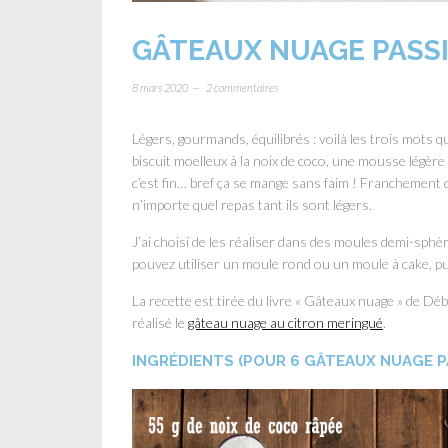
GÂTEAUX NUAGE PASS
8 mars 2020
2 commentaires
Légers, gourmands, équilibrés : voilà les trois mots
biscuit moelleux à la noix de coco, une mousse légère a
c’est fin… bref ça se mange sans faim ! Franchement 
n’importe quel repas tant ils sont légers.
J’ai choisi de les réaliser dans des moules demi-sphèr
pouvez utiliser un moule rond ou un moule à cake, pu
La recette est tirée du livre « Gâteaux nuage » de Dé
réalisé le
gâteau nuage au citron meringué
.
INGRÉDIENTS (POUR 6 GÂTEAUX NUAGE 