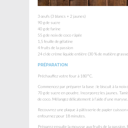
3 œufs (3 blancs + 2 jaunes)
90 g de sucre
40 g de farine
55 g de noix de coco râpée
1,5 feuille de gélatine
4 fruits de la passion
24 cl de crème liquide entière (30 % de matière grasse
PRÉPARATION
Préchauffez votre four à 180°C.
Commencez par préparer la base : le biscuit à la noix 
70 g de sucre en poudre. Incorporez les jaunes. Tamis
de coco. Mélangez délicatement à l’aide d’une maryse.
Recouvrez une plaque à pâtisserie de papier cuisson e
enfournez pour 18 minutes.
Préparez ensuite la mousse aux fruits de la passion. F