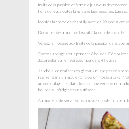
fruits de la passion et filtrez le jus (vous devez obten
hors du feu, ajoutez la gélatine bien essorée. Laissez r
Montez la crème en chantilly avec les 20 g de sucre res
Découpez des ronds de biscuit à la noix de coco de la
Versez la mousse aux fruits de la passion dans vos m
Placez au congélateur pendant 6 heures. Démoulez en
décongeler au réfrigérateur pendant 4 heures.
J’ai choisi de réaliser ces gâteaux nuage passion co
réaliser dans un moule rond ou un moule à cake. N’ou
au démoulage… Et dans le cas d’une version non indivi
heures au réfrigérateur suffisent.
Au moment de servir vous pouvez rajouter un peu de j